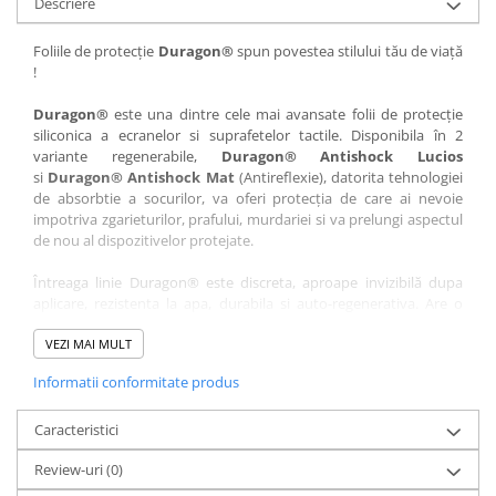
Descriere
Nokia
Umidigi
Nothing
verykool
Foliile de protecție
Duragon®
spun povestea stilului tău de viață
!
OnePlus
Vivo
Oppo
Vodafone
Duragon®
este una dintre cele mai avansate folii de protecție
siliconica a ecranelor si suprafetelor tactile. Disponibila în 2
Orange
Wacom
variante regenerabile,
Duragon® Antishock Lucios
si
Duragon® Antishock Mat
(Antireflexie), datorita tehnologiei
Oukitel
Xiaomi
de absorbtie a socurilor, va oferi protecția de care ai nevoie
Palm
Yezz
impotriva zgarieturilor, prafului, murdariei si va prelungi aspectul
de nou al dispozitivelor protejate.
Panasonic
Zamolxe
Întreaga linie Duragon® este discreta, aproape invizibilă dupa
Plum
ZTE
aplicare, rezistenta la apa, durabila si auto-regenerativa. Are o
Posh
sensibilitate ridicată la atingere, iar luminozitatea afișajului este
complet păstrată.
VEZI MAI MULT
Qmobile
Informatii conformitate produs
Folia Duragon® vine insotita de un kit complet de instalare ce
Razer
conține:
Realme
Caracteristici
1 x folie display
1 x șervețel microfibră
Samsung
Review-uri
(0)
1 x mini spray gel
Sharp
1 x mini racletă