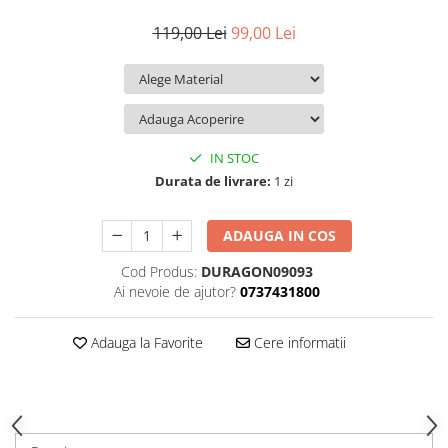
iQOO
Motorola
Opel
119,00 Lei
99,00 Lei
Itel
Nokia
Peugeot
Jolla
OnePlus
Porsche
Kyocera
Oppo
Renault
Lava
Oukitel
Seat
IN STOC
Leeco
Plum
Skoda
Durata de livrare:
1 zi
Lenovo
Realme
Ssangyong
ADAUGA IN COS
LG
Samsung
Subaru
Cod Produs:
DURAGON09093
Maxwest
Sanko
Suzuki
Ai nevoie de ajutor?
0737431800
Meizu
T-Mobile
Tesla
Micromax
TCL
Toyota
Adauga la Favorite
Cere informatii
Microsoft
Tecno
Volkswagen
Motorola
UGEE
Volvo
Nio
Ulefone