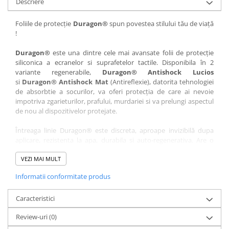
Descriere
Nokia
Umidigi
Nothing
verykool
Foliile de protecție
Duragon®
spun povestea stilului tău de viață
!
OnePlus
Vivo
Oppo
Vodafone
Duragon®
este una dintre cele mai avansate folii de protecție
siliconica a ecranelor si suprafetelor tactile. Disponibila în 2
Orange
Wacom
variante regenerabile,
Duragon® Antishock Lucios
si
Duragon® Antishock Mat
(Antireflexie), datorita tehnologiei
Oukitel
Xiaomi
de absorbtie a socurilor, va oferi protecția de care ai nevoie
Palm
Yezz
impotriva zgarieturilor, prafului, murdariei si va prelungi aspectul
de nou al dispozitivelor protejate.
Panasonic
Zamolxe
Întreaga linie Duragon® este discreta, aproape invizibilă dupa
Plum
ZTE
aplicare, rezistenta la apa, durabila si auto-regenerativa. Are o
Posh
sensibilitate ridicată la atingere, iar luminozitatea afișajului este
complet păstrată.
VEZI MAI MULT
Qmobile
Informatii conformitate produs
Folia Duragon® vine insotita de un kit complet de instalare ce
Razer
conține:
Realme
Caracteristici
1 x folie display
1 x șervețel microfibră
Samsung
Review-uri
(0)
1 x mini spray gel
Sharp
1 x mini racletă