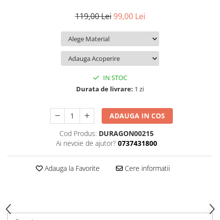
iQOO
Motorola
Opel
119,00 Lei
99,00 Lei
Itel
Nokia
Peugeot
Jolla
OnePlus
Porsche
Kyocera
Oppo
Renault
Lava
Oukitel
Seat
IN STOC
Leeco
Plum
Skoda
Durata de livrare:
1 zi
Lenovo
Realme
Ssangyong
ADAUGA IN COS
LG
Samsung
Subaru
Cod Produs:
DURAGON00215
Maxwest
Sanko
Suzuki
Ai nevoie de ajutor?
0737431800
Meizu
T-Mobile
Tesla
Micromax
TCL
Toyota
Adauga la Favorite
Cere informatii
Microsoft
Tecno
Volkswagen
Motorola
UGEE
Volvo
Nio
Ulefone