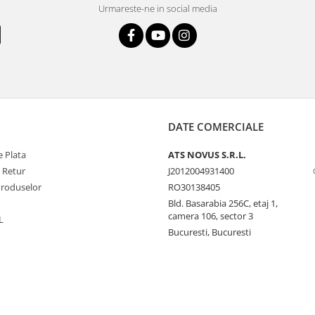
Urmareste-ne in social media
DATE COMERCIALE
 Plata
ATS NOVUS S.R.L.
e Retur
J2012004931400
Produselor
RO30138405
Bld. Basarabia 256C, etaj 1,
camera 106, sector 3
L
Bucuresti, Bucuresti