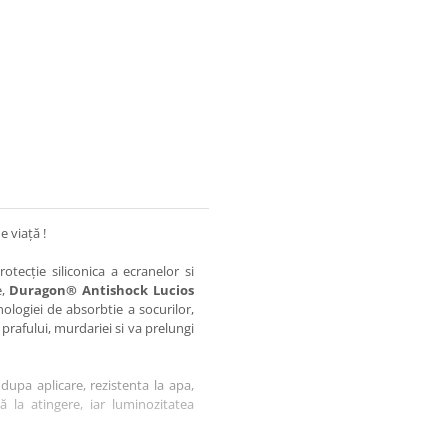
e viață !
otecție siliconica a ecranelor si
e,
Duragon® Antishock Lucios
nologiei de absorbtie a socurilor,
 prafului, murdariei si va prelungi
dupa aplicare, rezistenta la apa,
tă la atingere, iar luminozitatea