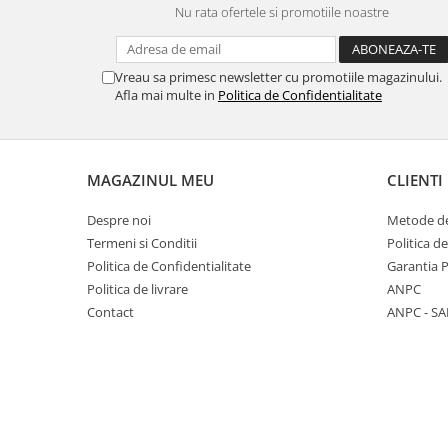
Nu rata ofertele si promotiile noastre
Panasonic
Zamolxe
Plum
ZTE
Vreau sa primesc newsletter cu promotiile magazinului.
Posh
Afla mai multe in
Politica de Confidentialitate
Qmobile
Razer
Realme
MAGAZINUL MEU
CLIENTI
Samsung
Despre noi
Metode de
Sharp
Termeni si Conditii
Politica d
Sonim
Politica de Confidentialitate
Garantia 
Politica de livrare
ANPC
Sony
Contact
ANPC - SA
T-mobile
TCL
Tecno
Ulefone