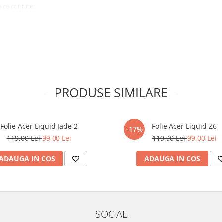
 ce conține:
ă cu modelul menționat în titlul
xperienta anterioara cu produse
PRODUSE SIMILARE
ului te vor ghida pas cu pas catre
tentie sporita in urmatoarele ore
ata, insa dispozitivul va fi complet
Folie Acer Liquid Jade 2
Folie Acer Liquid Z6
-17%
119,00 Lei
99,00 Lei
119,00 Lei
99,00 Lei
elul următor !
ADAUGA IN COS
ADAUGA IN COS
SOCIAL