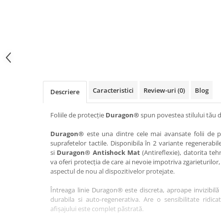
Haier
Huawei
Lexus
Skmei
Honor
HUION
Maserati
Suunto
HP
Icemobile
Mazda
The iHealth
HTC
Infinix
Mercedes-Benz
vivo
Huawei
itel
MG
Xiaomi
Icemobile
Lenovo
Mini Cooper
Caracteristici
Review-uri
(0)
Blog
Descriere
Infinix
LG
Mitsubishi
Intex
Microsoft
Nissan
Foliile de protecție
Duragon®
spun povestea stilului tău d
iQOO
Motorola
Opel
Duragon®
este una dintre cele mai avansate folii de pr
suprafetelor tactile. Disponibila în 2 variante regenerabil
Itel
Nokia
Peugeot
si
Duragon® Antishock Mat
(Antireflexie), datorita teh
Jolla
OnePlus
Porsche
va oferi protecția de care ai nevoie impotriva zgarieturilor,
aspectul de nou al dispozitivelor protejate.
Kyocera
Oppo
Renault
Întreaga linie Duragon® este discreta, aproape invizibilă 
Lava
Oukitel
Seat
durabila si auto-regenerativa. Are o sensibilitate ridica
Leeco
Plum
Skoda
afișajului este complet păstrată.