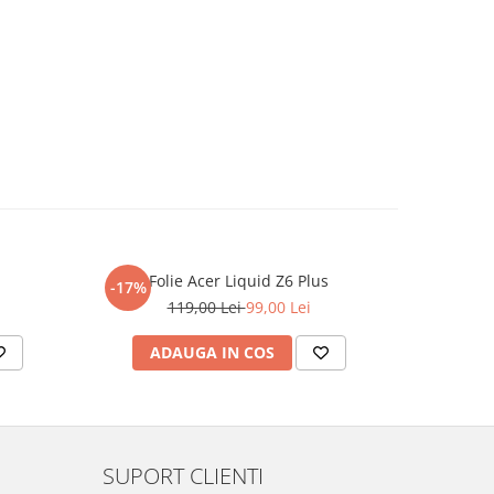
Folie Acer Liquid Z6 Plus
F
-17%
-17%
119,00 Lei
99,00 Lei
ADAUGA IN COS
AD
SUPORT CLIENTI