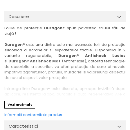
Nokia
Umidigi
Nothing
verykool
Descriere
OnePlus
Vivo
Foliile de protecție
Duragon®
spun povestea stilului tău de
Oppo
Vodafone
viață !
Orange
Wacom
Duragon®
este una dintre cele mai avansate folii de protecție
Oukitel
Xiaomi
siliconica a ecranelor si suprafetelor tactile. Disponibila în 2
variante regenerabile,
Duragon® Antishock Lucios
Palm
Yezz
si
Duragon® Antishock Mat
(Antireflexie), datorita tehnologiei
Panasonic
Zamolxe
de absorbtie a socurilor, va oferi protecția de care ai nevoie
impotriva zgarieturilor, prafului, murdariei si va prelungi aspectul
Plum
ZTE
de nou al dispozitivelor protejate.
Posh
Întreaga linie Duragon® este discreta, aproape invizibilă dupa
Qmobile
aplicare, rezistenta la apa, durabila si auto-regenerativa. Are o
sensibilitate ridicată la atingere, iar luminozitatea afișajului este
Razer
Vezi mai mult
complet păstrată.
Realme
Informatii conformitate produs
Folia Duragon® vine insotita de un kit complet de instalare ce
Samsung
conține:
Caracteristici
1 x folie display
Sharp