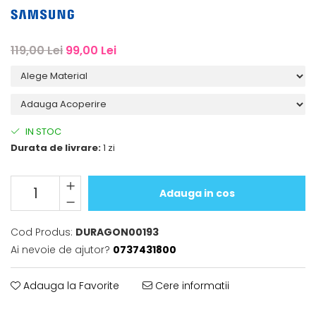
iQOO
Motorola
Opel
Itel
Nokia
Peugeot
119,00 Lei
99,00 Lei
Jolla
OnePlus
Porsche
Kyocera
Oppo
Renault
Lava
Oukitel
Seat
Leeco
Plum
Skoda
IN STOC
Lenovo
Realme
Ssangyong
Durata de livrare:
1 zi
LG
Samsung
Subaru
Maxwest
Sanko
Suzuki
Adauga in cos
Meizu
T-Mobile
Tesla
Cod Produs:
DURAGON00193
Micromax
TCL
Toyota
Ai nevoie de ajutor?
0737431800
Microsoft
Tecno
Volkswagen
Motorola
UGEE
Volvo
Adauga la Favorite
Cere informatii
Nio
Ulefone