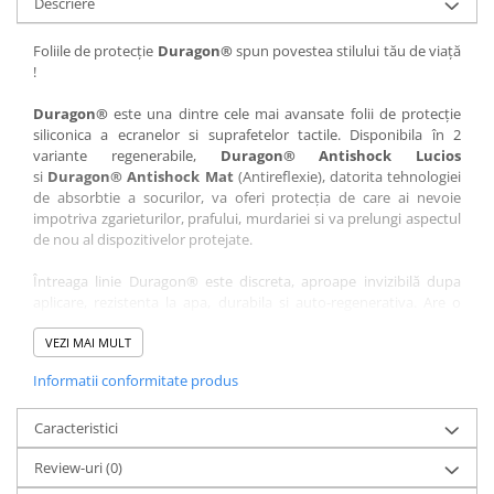
Descriere
Nokia
Umidigi
Nothing
verykool
Foliile de protecție
Duragon®
spun povestea stilului tău de viață
!
OnePlus
Vivo
Oppo
Vodafone
Duragon®
este una dintre cele mai avansate folii de protecție
siliconica a ecranelor si suprafetelor tactile. Disponibila în 2
Orange
Wacom
variante regenerabile,
Duragon® Antishock Lucios
si
Duragon® Antishock Mat
(Antireflexie), datorita tehnologiei
Oukitel
Xiaomi
de absorbtie a socurilor, va oferi protecția de care ai nevoie
Palm
Yezz
impotriva zgarieturilor, prafului, murdariei si va prelungi aspectul
de nou al dispozitivelor protejate.
Panasonic
Zamolxe
Întreaga linie Duragon® este discreta, aproape invizibilă dupa
Plum
ZTE
aplicare, rezistenta la apa, durabila si auto-regenerativa. Are o
Posh
sensibilitate ridicată la atingere, iar luminozitatea afișajului este
complet păstrată.
VEZI MAI MULT
Qmobile
Informatii conformitate produs
Folia Duragon® vine insotita de un kit complet de instalare ce
Razer
conține:
Realme
Caracteristici
1 x folie display
1 x șervețel microfibră
Samsung
Review-uri
(0)
1 x mini spray gel
Sharp
1 x mini racletă