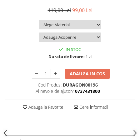
iQOO
Motorola
Opel
119,00 Lei
99,00 Lei
Itel
Nokia
Peugeot
Jolla
OnePlus
Porsche
Kyocera
Oppo
Renault
Lava
Oukitel
Seat
IN STOC
Leeco
Plum
Skoda
Durata de livrare:
1 zi
Lenovo
Realme
Ssangyong
ADAUGA IN COS
LG
Samsung
Subaru
Cod Produs:
DURAGON00196
Maxwest
Sanko
Suzuki
Ai nevoie de ajutor?
0737431800
Meizu
T-Mobile
Tesla
Micromax
TCL
Toyota
Adauga la Favorite
Cere informatii
Microsoft
Tecno
Volkswagen
Motorola
UGEE
Volvo
Nio
Ulefone