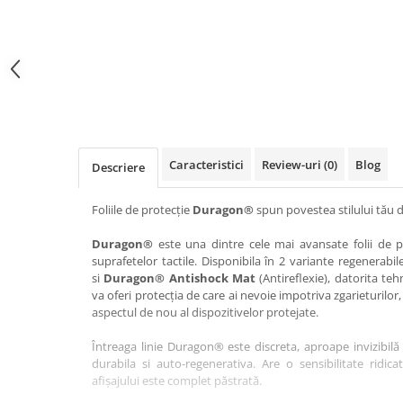
Haier
Huawei
Lexus
Skmei
Honor
HUION
Maserati
Suunto
HP
Icemobile
Mazda
The iHealth
HTC
Infinix
Mercedes-Benz
vivo
Huawei
itel
MG
Xiaomi
Icemobile
Lenovo
Mini Cooper
Caracteristici
Review-uri
(0)
Blog
Descriere
Infinix
LG
Mitsubishi
Intex
Microsoft
Nissan
Foliile de protecție
Duragon®
spun povestea stilului tău d
iQOO
Motorola
Opel
Duragon®
este una dintre cele mai avansate folii de pr
suprafetelor tactile. Disponibila în 2 variante regenerabil
Itel
Nokia
Peugeot
si
Duragon® Antishock Mat
(Antireflexie), datorita teh
Jolla
OnePlus
Porsche
va oferi protecția de care ai nevoie impotriva zgarieturilor,
aspectul de nou al dispozitivelor protejate.
Kyocera
Oppo
Renault
Întreaga linie Duragon® este discreta, aproape invizibilă 
Lava
Oukitel
Seat
durabila si auto-regenerativa. Are o sensibilitate ridica
Leeco
Plum
Skoda
afișajului este complet păstrată.