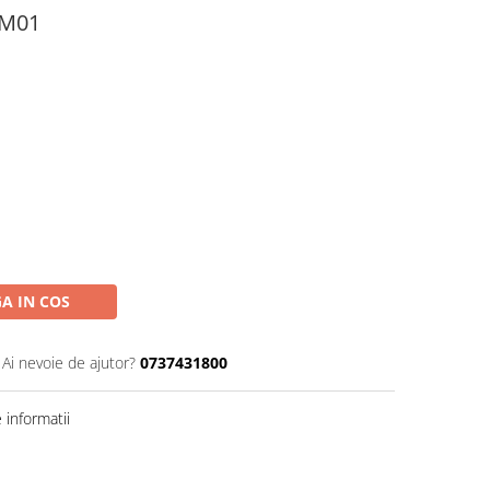
 M01
A IN COS
Ai nevoie de ajutor?
0737431800
informatii