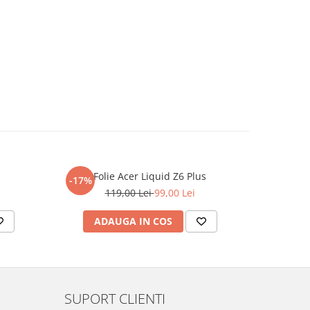
Folie Acer Liquid Z6 Plus
F
-17%
-17%
119,00 Lei
99,00 Lei
ADAUGA IN COS
AD
SUPORT CLIENTI