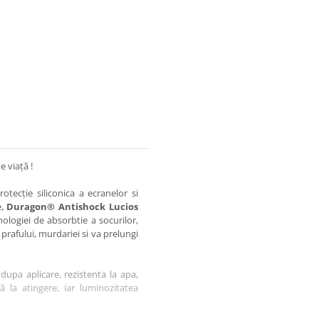
e viață !
otecție siliconica a ecranelor si
e,
Duragon® Antishock Lucios
nologiei de absorbtie a socurilor,
 prafului, murdariei si va prelungi
dupa aplicare, rezistenta la apa,
tă la atingere, iar luminozitatea