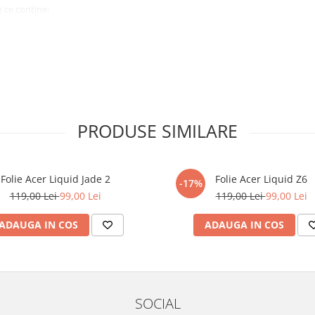
 ce conține:
ă cu modelul menționat în titlul
xperienta anterioara cu produse
PRODUSE SIMILARE
ului te vor ghida pas cu pas catre
tentie sporita in urmatoarele ore
ata, insa dispozitivul va fi complet
Folie Acer Liquid Jade 2
Folie Acer Liquid Z6
-17%
119,00 Lei
99,00 Lei
119,00 Lei
99,00 Lei
elul următor !
ADAUGA IN COS
ADAUGA IN COS
SOCIAL