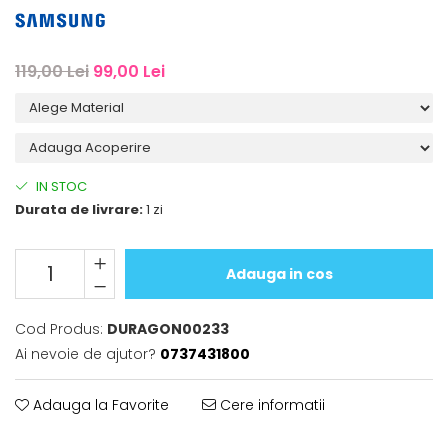
iQOO
Motorola
Opel
Itel
Nokia
Peugeot
119,00 Lei
99,00 Lei
Jolla
OnePlus
Porsche
Kyocera
Oppo
Renault
Lava
Oukitel
Seat
Leeco
Plum
Skoda
IN STOC
Lenovo
Realme
Ssangyong
Durata de livrare:
1 zi
LG
Samsung
Subaru
Maxwest
Sanko
Suzuki
Adauga in cos
Meizu
T-Mobile
Tesla
Cod Produs:
DURAGON00233
Micromax
TCL
Toyota
Ai nevoie de ajutor?
0737431800
Microsoft
Tecno
Volkswagen
Motorola
UGEE
Volvo
Adauga la Favorite
Cere informatii
Nio
Ulefone