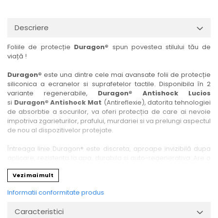
Nokia
Umidigi
Nothing
verykool
Descriere
OnePlus
Vivo
Foliile de protecție
Duragon®
spun povestea stilului tău de
Oppo
Vodafone
viață !
Orange
Wacom
Duragon®
este una dintre cele mai avansate folii de protecție
Oukitel
Xiaomi
siliconica a ecranelor si suprafetelor tactile. Disponibila în 2
variante regenerabile,
Duragon® Antishock Lucios
Palm
Yezz
si
Duragon® Antishock Mat
(Antireflexie), datorita tehnologiei
Panasonic
Zamolxe
de absorbtie a socurilor, va oferi protecția de care ai nevoie
impotriva zgarieturilor, prafului, murdariei si va prelungi aspectul
Plum
ZTE
de nou al dispozitivelor protejate.
Posh
Întreaga linie Duragon® este discreta, aproape invizibilă dupa
Qmobile
aplicare, rezistenta la apa, durabila si auto-regenerativa. Are o
sensibilitate ridicată la atingere, iar luminozitatea afișajului este
Razer
Vezi mai mult
complet păstrată.
Realme
Informatii conformitate produs
Folia Duragon® vine insotita de un kit complet de instalare ce
Samsung
conține:
Caracteristici
1 x folie display
Sharp