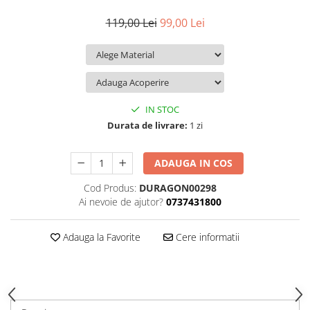
iQOO
Motorola
Opel
119,00 Lei
99,00 Lei
Itel
Nokia
Peugeot
Jolla
OnePlus
Porsche
Kyocera
Oppo
Renault
Lava
Oukitel
Seat
IN STOC
Leeco
Plum
Skoda
Durata de livrare:
1 zi
Lenovo
Realme
Ssangyong
ADAUGA IN COS
LG
Samsung
Subaru
Cod Produs:
DURAGON00298
Maxwest
Sanko
Suzuki
Ai nevoie de ajutor?
0737431800
Meizu
T-Mobile
Tesla
Micromax
TCL
Toyota
Adauga la Favorite
Cere informatii
Microsoft
Tecno
Volkswagen
Motorola
UGEE
Volvo
Nio
Ulefone