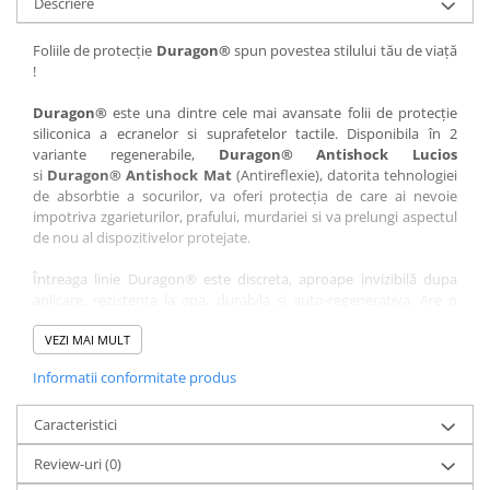
Descriere
Nokia
Umidigi
Nothing
verykool
Foliile de protecție
Duragon®
spun povestea stilului tău de viață
!
OnePlus
Vivo
Oppo
Vodafone
Duragon®
este una dintre cele mai avansate folii de protecție
siliconica a ecranelor si suprafetelor tactile. Disponibila în 2
Orange
Wacom
variante regenerabile,
Duragon® Antishock Lucios
si
Duragon® Antishock Mat
(Antireflexie), datorita tehnologiei
Oukitel
Xiaomi
de absorbtie a socurilor, va oferi protecția de care ai nevoie
Palm
Yezz
impotriva zgarieturilor, prafului, murdariei si va prelungi aspectul
de nou al dispozitivelor protejate.
Panasonic
Zamolxe
Întreaga linie Duragon® este discreta, aproape invizibilă dupa
Plum
ZTE
aplicare, rezistenta la apa, durabila si auto-regenerativa. Are o
Posh
sensibilitate ridicată la atingere, iar luminozitatea afișajului este
complet păstrată.
VEZI MAI MULT
Qmobile
Informatii conformitate produs
Folia Duragon® vine insotita de un kit complet de instalare ce
Razer
conține:
Realme
Caracteristici
1 x folie display
1 x șervețel microfibră
Samsung
Review-uri
(0)
1 x mini spray gel
Sharp
1 x mini racletă