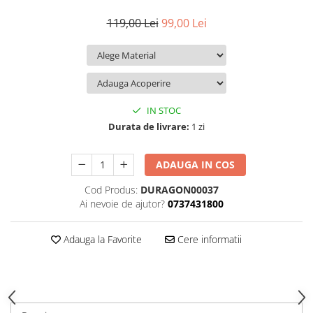
iQOO
Motorola
Opel
119,00 Lei
99,00 Lei
Itel
Nokia
Peugeot
Jolla
OnePlus
Porsche
Kyocera
Oppo
Renault
Lava
Oukitel
Seat
IN STOC
Leeco
Plum
Skoda
Durata de livrare:
1 zi
Lenovo
Realme
Ssangyong
ADAUGA IN COS
LG
Samsung
Subaru
Cod Produs:
DURAGON00037
Maxwest
Sanko
Suzuki
Ai nevoie de ajutor?
0737431800
Meizu
T-Mobile
Tesla
Micromax
TCL
Toyota
Adauga la Favorite
Cere informatii
Microsoft
Tecno
Volkswagen
Motorola
UGEE
Volvo
Nio
Ulefone