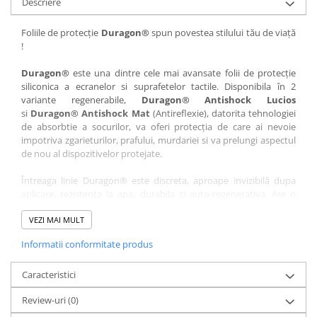
Descriere
Nokia
Umidigi
Nothing
verykool
Foliile de protecție
Duragon®
spun povestea stilului tău de viață
!
OnePlus
Vivo
Oppo
Vodafone
Duragon®
este una dintre cele mai avansate folii de protecție
siliconica a ecranelor si suprafetelor tactile. Disponibila în 2
Orange
Wacom
variante regenerabile,
Duragon® Antishock Lucios
si
Duragon® Antishock Mat
(Antireflexie), datorita tehnologiei
Oukitel
Xiaomi
de absorbtie a socurilor, va oferi protecția de care ai nevoie
Palm
Yezz
impotriva zgarieturilor, prafului, murdariei si va prelungi aspectul
de nou al dispozitivelor protejate.
Panasonic
Zamolxe
Întreaga linie Duragon® este discreta, aproape invizibilă dupa
Plum
ZTE
aplicare, rezistenta la apa, durabila si auto-regenerativa. Are o
Posh
sensibilitate ridicată la atingere, iar luminozitatea afișajului este
complet păstrată.
VEZI MAI MULT
Qmobile
Informatii conformitate produs
Folia Duragon® vine insotita de un kit complet de instalare ce
Razer
conține:
Realme
Caracteristici
1 x folie display
1 x șervețel microfibră
Samsung
Review-uri
(0)
1 x mini spray gel
Sharp
1 x mini racletă