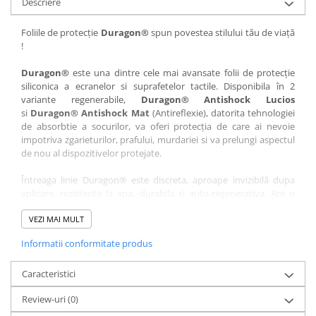
Descriere
Nokia
Umidigi
Nothing
verykool
Foliile de protecție
Duragon®
spun povestea stilului tău de viață
!
OnePlus
Vivo
Oppo
Vodafone
Duragon®
este una dintre cele mai avansate folii de protecție
siliconica a ecranelor si suprafetelor tactile. Disponibila în 2
Orange
Wacom
variante regenerabile,
Duragon® Antishock Lucios
si
Duragon® Antishock Mat
(Antireflexie), datorita tehnologiei
Oukitel
Xiaomi
de absorbtie a socurilor, va oferi protecția de care ai nevoie
Palm
Yezz
impotriva zgarieturilor, prafului, murdariei si va prelungi aspectul
de nou al dispozitivelor protejate.
Panasonic
Zamolxe
Întreaga linie Duragon® este discreta, aproape invizibilă dupa
Plum
ZTE
aplicare, rezistenta la apa, durabila si auto-regenerativa. Are o
Posh
sensibilitate ridicată la atingere, iar luminozitatea afișajului este
complet păstrată.
VEZI MAI MULT
Qmobile
Informatii conformitate produs
Folia Duragon® vine insotita de un kit complet de instalare ce
Razer
conține:
Realme
Caracteristici
1 x folie display
1 x șervețel microfibră
Samsung
Review-uri
(0)
1 x mini spray gel
Sharp
1 x mini racletă