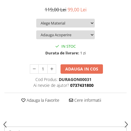
iQOO
Motorola
Opel
119,00 Lei
99,00 Lei
Itel
Nokia
Peugeot
Jolla
OnePlus
Porsche
Kyocera
Oppo
Renault
Lava
Oukitel
Seat
IN STOC
Leeco
Plum
Skoda
Durata de livrare:
1 zi
Lenovo
Realme
Ssangyong
ADAUGA IN COS
LG
Samsung
Subaru
Cod Produs:
DURAGON00031
Maxwest
Sanko
Suzuki
Ai nevoie de ajutor?
0737431800
Meizu
T-Mobile
Tesla
Micromax
TCL
Toyota
Adauga la Favorite
Cere informatii
Microsoft
Tecno
Volkswagen
Motorola
UGEE
Volvo
Nio
Ulefone