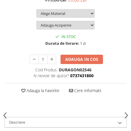
119,00 Lei
99,00 Lei
iQOO
Motorola
Opel
Itel
Nokia
Peugeot
Jolla
OnePlus
Porsche
Kyocera
Oppo
Renault
IN STOC
Lava
Oukitel
Seat
Durata de livrare:
1 zi
Leeco
Plum
Skoda
ADAUGA IN COS
Lenovo
Realme
Ssangyong
Cod Produs:
DURAGON02546
LG
Samsung
Subaru
Ai nevoie de ajutor?
0737431800
Maxwest
Sanko
Suzuki
Meizu
T-Mobile
Tesla
Adauga la Favorite
Cere informatii
Micromax
TCL
Toyota
Microsoft
Tecno
Volkswagen
Motorola
UGEE
Volvo
Descriere
Nio
Ulefone