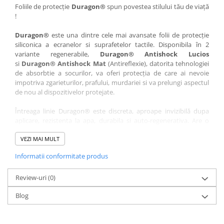
Nokia
Umidigi
Foliile de protecție
Duragon®
spun povestea stilului tău de viață
!
Nothing
verykool
Duragon®
este una dintre cele mai avansate folii de protecție
OnePlus
Vivo
siliconica a ecranelor si suprafetelor tactile. Disponibila în 2
Oppo
Vodafone
variante regenerabile,
Duragon® Antishock Lucios
si
Duragon® Antishock Mat
(Antireflexie), datorita tehnologiei
Orange
Wacom
de absorbtie a socurilor, va oferi protecția de care ai nevoie
Oukitel
Xiaomi
impotriva zgarieturilor, prafului, murdariei si va prelungi aspectul
de nou al dispozitivelor protejate.
Palm
Yezz
Întreaga linie Duragon® este discreta, aproape invizibilă dupa
Panasonic
Zamolxe
aplicare, rezistenta la apa, durabila si auto-regenerativa. Are o
Plum
ZTE
sensibilitate ridicată la atingere, iar luminozitatea afișajului este
complet păstrată.
VEZI MAI MULT
Posh
Informatii conformitate produs
Folia Duragon® vine insotita de un kit complet de instalare ce
Qmobile
conține:
Razer
Review-uri
1 x folie display
(0)
1 x șervețel microfibră
Realme
Blog
1 x mini spray gel
Samsung
1 x mini racletă
Fiecare folie este tăiată astfel încât să fie compatibilă cu modelul
Sharp