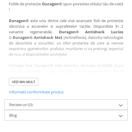
Nokia
Umidigi
Foliile de protecție
Duragon®
spun povestea stilului tău de viață
!
Nothing
verykool
Duragon®
este una dintre cele mai avansate folii de protecție
OnePlus
Vivo
siliconica a ecranelor si suprafetelor tactile. Disponibila în 2
Oppo
Vodafone
variante regenerabile,
Duragon® Antishock Lucios
si
Duragon® Antishock Mat
(Antireflexie), datorita tehnologiei
Orange
Wacom
de absorbtie a socurilor, va oferi protecția de care ai nevoie
Oukitel
Xiaomi
impotriva zgarieturilor, prafului, murdariei si va prelungi aspectul
de nou al dispozitivelor protejate.
Palm
Yezz
Întreaga linie Duragon® este discreta, aproape invizibilă dupa
Panasonic
Zamolxe
aplicare, rezistenta la apa, durabila si auto-regenerativa. Are o
Plum
ZTE
sensibilitate ridicată la atingere, iar luminozitatea afișajului este
complet păstrată.
VEZI MAI MULT
Posh
Informatii conformitate produs
Folia Duragon® vine insotita de un kit complet de instalare ce
Qmobile
conține:
Razer
Review-uri
1 x folie display
(0)
1 x șervețel microfibră
Realme
Blog
1 x mini spray gel
Samsung
1 x mini racletă
Fiecare folie este tăiată astfel încât să fie compatibilă cu modelul
Sharp