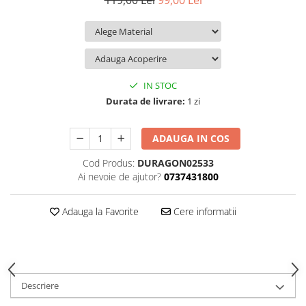
119,00 Lei
99,00 Lei
iQOO
Motorola
Opel
Itel
Nokia
Peugeot
Jolla
OnePlus
Porsche
Kyocera
Oppo
Renault
IN STOC
Lava
Oukitel
Seat
Durata de livrare:
1 zi
Leeco
Plum
Skoda
ADAUGA IN COS
Lenovo
Realme
Ssangyong
Cod Produs:
DURAGON02533
LG
Samsung
Subaru
Ai nevoie de ajutor?
0737431800
Maxwest
Sanko
Suzuki
Meizu
T-Mobile
Tesla
Adauga la Favorite
Cere informatii
Micromax
TCL
Toyota
Microsoft
Tecno
Volkswagen
Motorola
UGEE
Volvo
Descriere
Nio
Ulefone