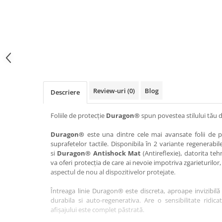
Haier
Huawei
Lexus
Skmei
Honor
HUION
Maserati
Suunto
HP
Icemobile
Mazda
The iHealth
HTC
Infinix
Mercedes-Benz
vivo
Huawei
itel
MG
Xiaomi
Icemobile
Lenovo
Mini Cooper
Review-uri
(0)
Blog
Descriere
Infinix
LG
Mitsubishi
Intex
Microsoft
Nissan
Foliile de protecție
Duragon®
spun povestea stilului tău d
iQOO
Motorola
Opel
Duragon®
este una dintre cele mai avansate folii de pr
suprafetelor tactile. Disponibila în 2 variante regenerabil
Itel
Nokia
Peugeot
si
Duragon® Antishock Mat
(Antireflexie), datorita teh
Jolla
OnePlus
Porsche
va oferi protecția de care ai nevoie impotriva zgarieturilor,
aspectul de nou al dispozitivelor protejate.
Kyocera
Oppo
Renault
Întreaga linie Duragon® este discreta, aproape invizibilă 
Lava
Oukitel
Seat
durabila si auto-regenerativa. Are o sensibilitate ridica
Leeco
Plum
Skoda
afișajului este complet păstrată.