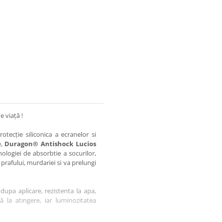
e viață !
otecție siliconica a ecranelor si
e,
Duragon® Antishock Lucios
nologiei de absorbtie a socurilor,
 prafului, murdariei si va prelungi
dupa aplicare, rezistenta la apa,
tă la atingere, iar luminozitatea