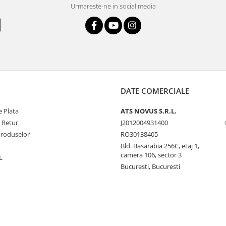
Urmareste-ne in social media
DATE COMERCIALE
 Plata
ATS NOVUS S.R.L.
e Retur
J2012004931400
Produselor
RO30138405
Bld. Basarabia 256C, etaj 1,
camera 106, sector 3
L
Bucuresti, Bucuresti