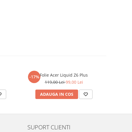
Folie Acer Liquid Z6 Plus
F
-17%
-17%
119,00 Lei
99,00 Lei
ADAUGA IN COS
AD
SUPORT CLIENTI