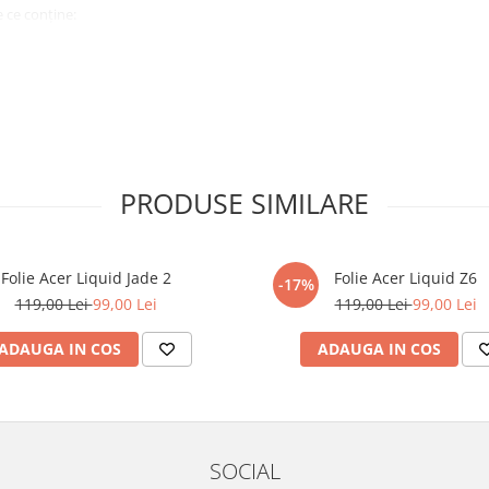
 ce conține:
ă cu modelul menționat în titlul
xperienta anterioara cu produse
PRODUSE SIMILARE
ului te vor ghida pas cu pas catre
tentie sporita in urmatoarele ore
ata, insa dispozitivul va fi complet
Folie Acer Liquid Jade 2
Folie Acer Liquid Z6
-17%
119,00 Lei
99,00 Lei
119,00 Lei
99,00 Lei
elul următor !
ADAUGA IN COS
ADAUGA IN COS
SOCIAL