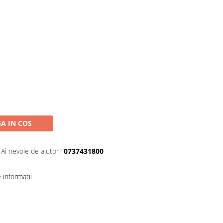
A IN COS
Ai nevoie de ajutor?
0737431800
informatii