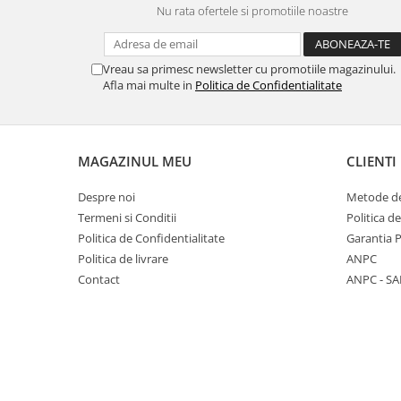
Nu rata ofertele si promotiile noastre
Panasonic
Zamolxe
Plum
ZTE
Vreau sa primesc newsletter cu promotiile magazinului.
Posh
Afla mai multe in
Politica de Confidentialitate
Qmobile
Razer
Realme
MAGAZINUL MEU
CLIENTI
Samsung
Despre noi
Metode de
Sharp
Termeni si Conditii
Politica d
Sonim
Politica de Confidentialitate
Garantia 
Politica de livrare
ANPC
Sony
Contact
ANPC - SA
T-mobile
TCL
Tecno
Ulefone