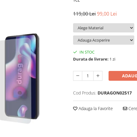
TCL
119,00 Lei
99,00 Lei
IN STOC
Durata de livrare:
1 zi
ADAUG
Cod Produs:
DURAGON02517
Adauga la Favorite
Cere 