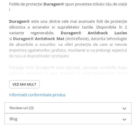
Nokia
Umidigi
Foliile de protecție
Duragon®
spun povestea stilului tău de viață
!
Nothing
verykool
Duragon®
este una dintre cele mai avansate folii de protecție
OnePlus
Vivo
siliconica a ecranelor si suprafetelor tactile. Disponibila în 2
Oppo
Vodafone
variante regenerabile,
Duragon® Antishock Lucios
si
Duragon® Antishock Mat
(Antireflexie), datorita tehnologiei
Orange
Wacom
de absorbtie a socurilor, va oferi protecția de care ai nevoie
Oukitel
Xiaomi
impotriva zgarieturilor, prafului, murdariei si va prelungi aspectul
de nou al dispozitivelor protejate.
Palm
Yezz
Întreaga linie Duragon® este discreta, aproape invizibilă dupa
Panasonic
Zamolxe
aplicare, rezistenta la apa, durabila si auto-regenerativa. Are o
Plum
ZTE
sensibilitate ridicată la atingere, iar luminozitatea afișajului este
complet păstrată.
VEZI MAI MULT
Posh
Informatii conformitate produs
Folia Duragon® vine insotita de un kit complet de instalare ce
Qmobile
conține:
Razer
Review-uri
1 x folie display
(0)
1 x șervețel microfibră
Realme
Blog
1 x mini spray gel
Samsung
1 x mini racletă
Fiecare folie este tăiată astfel încât să fie compatibilă cu modelul
Sharp