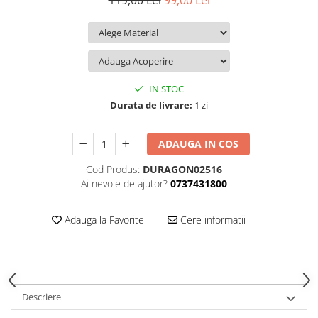
119,00 Lei
99,00 Lei
iQOO
Motorola
Opel
Itel
Nokia
Peugeot
Jolla
OnePlus
Porsche
Kyocera
Oppo
Renault
IN STOC
Lava
Oukitel
Seat
Durata de livrare:
1 zi
Leeco
Plum
Skoda
ADAUGA IN COS
Lenovo
Realme
Ssangyong
Cod Produs:
DURAGON02516
LG
Samsung
Subaru
Ai nevoie de ajutor?
0737431800
Maxwest
Sanko
Suzuki
Meizu
T-Mobile
Tesla
Adauga la Favorite
Cere informatii
Micromax
TCL
Toyota
Microsoft
Tecno
Volkswagen
Motorola
UGEE
Volvo
Descriere
Nio
Ulefone