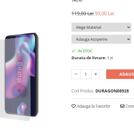
Tecno
119,00 Lei
99,00 Lei
IN STOC
Durata de livrare:
1 zi
ADAUG
Cod Produs:
DURAGON08928
Adauga la Favorite
Cere 