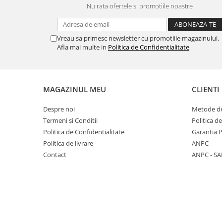
Nu rata ofertele si promotiile noastre
Panasonic
Zamolxe
Plum
ZTE
Vreau sa primesc newsletter cu promotiile magazinului.
Posh
Afla mai multe in
Politica de Confidentialitate
Qmobile
Razer
Realme
MAGAZINUL MEU
CLIENTI
Samsung
Despre noi
Metode de
Sharp
Termeni si Conditii
Politica d
Sonim
Politica de Confidentialitate
Garantia 
Politica de livrare
ANPC
Sony
Contact
ANPC - SA
T-mobile
TCL
Tecno
Ulefone