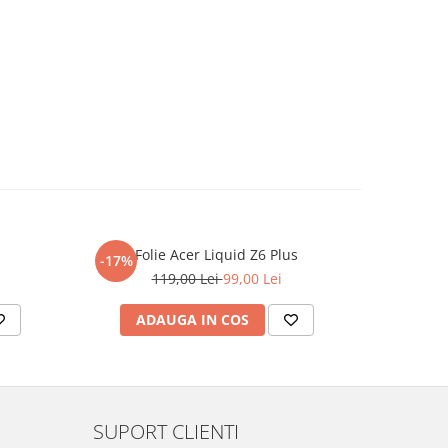
Folie Acer Liquid Z6 Plus
F
-17%
-17%
119,00 Lei
99,00 Lei
ADAUGA IN COS
AD
SUPORT CLIENTI