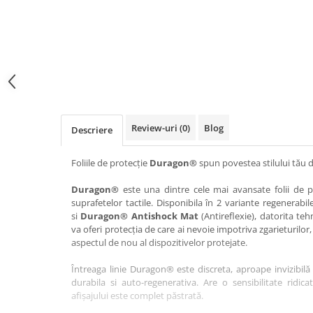
Haier
Huawei
Lexus
Skmei
Honor
HUION
Maserati
Suunto
HP
Icemobile
Mazda
The iHealth
HTC
Infinix
Mercedes-Benz
vivo
Huawei
itel
MG
Xiaomi
Icemobile
Lenovo
Mini Cooper
Review-uri
(0)
Blog
Descriere
Infinix
LG
Mitsubishi
Intex
Microsoft
Nissan
Foliile de protecție
Duragon®
spun povestea stilului tău d
iQOO
Motorola
Opel
Duragon®
este una dintre cele mai avansate folii de pr
suprafetelor tactile. Disponibila în 2 variante regenerabil
Itel
Nokia
Peugeot
si
Duragon® Antishock Mat
(Antireflexie), datorita teh
Jolla
OnePlus
Porsche
va oferi protecția de care ai nevoie impotriva zgarieturilor,
aspectul de nou al dispozitivelor protejate.
Kyocera
Oppo
Renault
Întreaga linie Duragon® este discreta, aproape invizibilă 
Lava
Oukitel
Seat
durabila si auto-regenerativa. Are o sensibilitate ridica
Leeco
Plum
Skoda
afișajului este complet păstrată.