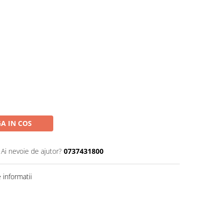
A IN COS
Ai nevoie de ajutor?
0737431800
informatii