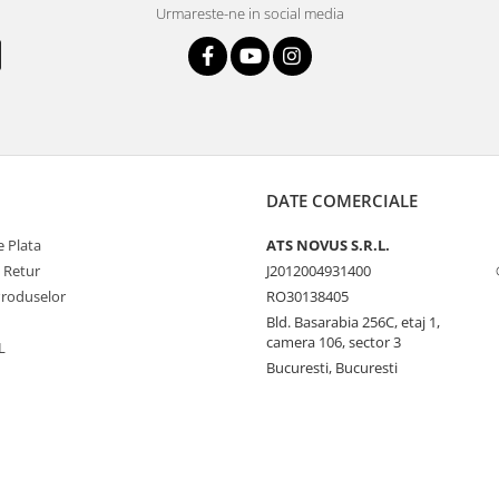
Urmareste-ne in social media
DATE COMERCIALE
 Plata
ATS NOVUS S.R.L.
e Retur
J2012004931400
Produselor
RO30138405
Bld. Basarabia 256C, etaj 1,
camera 106, sector 3
L
Bucuresti, Bucuresti