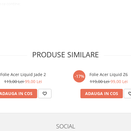
 ce conține:
ă cu modelul menționat în titlul
xperienta anterioara cu produse
PRODUSE SIMILARE
ului te vor ghida pas cu pas catre
tentie sporita in urmatoarele ore
ata, insa dispozitivul va fi complet
Folie Acer Liquid Jade 2
Folie Acer Liquid Z6
-17%
119,00 Lei
99,00 Lei
119,00 Lei
99,00 Lei
elul următor !
ADAUGA IN COS
ADAUGA IN COS
SOCIAL