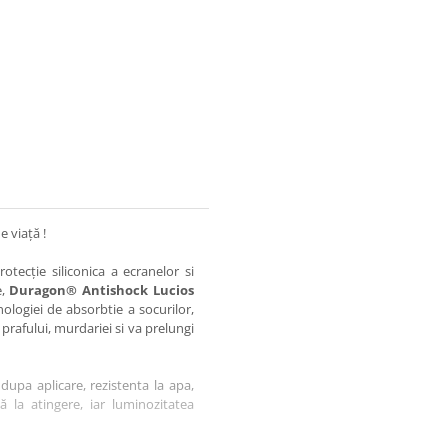
e viață !
otecție siliconica a ecranelor si
e,
Duragon® Antishock Lucios
nologiei de absorbtie a socurilor,
 prafului, murdariei si va prelungi
dupa aplicare, rezistenta la apa,
tă la atingere, iar luminozitatea