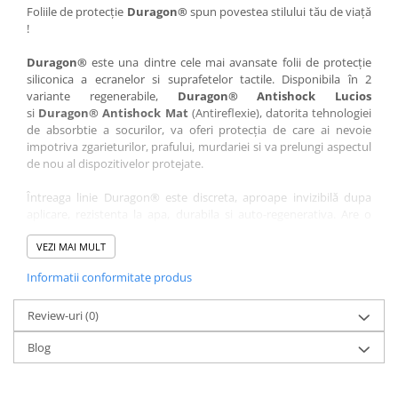
Nokia
Umidigi
Foliile de protecție
Duragon®
spun povestea stilului tău de viață
!
Nothing
verykool
Duragon®
este una dintre cele mai avansate folii de protecție
OnePlus
Vivo
siliconica a ecranelor si suprafetelor tactile. Disponibila în 2
Oppo
Vodafone
variante regenerabile,
Duragon® Antishock Lucios
si
Duragon® Antishock Mat
(Antireflexie), datorita tehnologiei
Orange
Wacom
de absorbtie a socurilor, va oferi protecția de care ai nevoie
Oukitel
Xiaomi
impotriva zgarieturilor, prafului, murdariei si va prelungi aspectul
de nou al dispozitivelor protejate.
Palm
Yezz
Întreaga linie Duragon® este discreta, aproape invizibilă dupa
Panasonic
Zamolxe
aplicare, rezistenta la apa, durabila si auto-regenerativa. Are o
Plum
ZTE
sensibilitate ridicată la atingere, iar luminozitatea afișajului este
complet păstrată.
VEZI MAI MULT
Posh
Informatii conformitate produs
Folia Duragon® vine insotita de un kit complet de instalare ce
Qmobile
conține:
Razer
Review-uri
1 x folie display
(0)
1 x șervețel microfibră
Realme
Blog
1 x mini spray gel
Samsung
1 x mini racletă
Fiecare folie este tăiată astfel încât să fie compatibilă cu modelul
Sharp