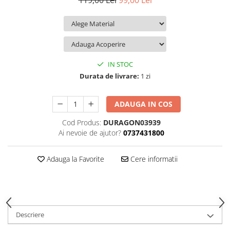
119,00 Lei
99,00 Lei
iQOO
Motorola
Opel
Itel
Nokia
Peugeot
Jolla
OnePlus
Porsche
Kyocera
Oppo
Renault
IN STOC
Lava
Oukitel
Seat
Durata de livrare:
1 zi
Leeco
Plum
Skoda
ADAUGA IN COS
Lenovo
Realme
Ssangyong
Cod Produs:
DURAGON03939
LG
Samsung
Subaru
Ai nevoie de ajutor?
0737431800
Maxwest
Sanko
Suzuki
Meizu
T-Mobile
Tesla
Adauga la Favorite
Cere informatii
Micromax
TCL
Toyota
Microsoft
Tecno
Volkswagen
Motorola
UGEE
Volvo
Descriere
Nio
Ulefone