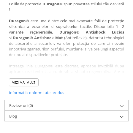
Nokia
Umidigi
Foliile de protecție
Duragon®
spun povestea stilului tău de viață
!
Nothing
verykool
Duragon®
este una dintre cele mai avansate folii de protecție
OnePlus
Vivo
siliconica a ecranelor si suprafetelor tactile. Disponibila în 2
Oppo
Vodafone
variante regenerabile,
Duragon® Antishock Lucios
si
Duragon® Antishock Mat
(Antireflexie), datorita tehnologiei
Orange
Wacom
de absorbtie a socurilor, va oferi protecția de care ai nevoie
Oukitel
Xiaomi
impotriva zgarieturilor, prafului, murdariei si va prelungi aspectul
de nou al dispozitivelor protejate.
Palm
Yezz
Întreaga linie Duragon® este discreta, aproape invizibilă dupa
Panasonic
Zamolxe
aplicare, rezistenta la apa, durabila si auto-regenerativa. Are o
Plum
ZTE
sensibilitate ridicată la atingere, iar luminozitatea afișajului este
complet păstrată.
VEZI MAI MULT
Posh
Informatii conformitate produs
Folia Duragon® vine insotita de un kit complet de instalare ce
Qmobile
conține:
Razer
Review-uri
1 x folie display
(0)
1 x șervețel microfibră
Realme
Blog
1 x mini spray gel
Samsung
1 x mini racletă
Fiecare folie este tăiată astfel încât să fie compatibilă cu modelul
Sharp