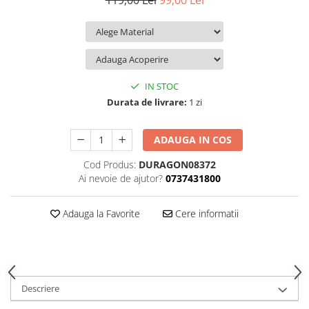
119,00 Lei
99,00 Lei
iQOO
Motorola
Opel
Itel
Nokia
Peugeot
Jolla
OnePlus
Porsche
Kyocera
Oppo
Renault
IN STOC
Lava
Oukitel
Seat
Durata de livrare:
1 zi
Leeco
Plum
Skoda
ADAUGA IN COS
Lenovo
Realme
Ssangyong
Cod Produs:
DURAGON08372
LG
Samsung
Subaru
Ai nevoie de ajutor?
0737431800
Maxwest
Sanko
Suzuki
Meizu
T-Mobile
Tesla
Adauga la Favorite
Cere informatii
Micromax
TCL
Toyota
Microsoft
Tecno
Volkswagen
Motorola
UGEE
Volvo
Descriere
Nio
Ulefone