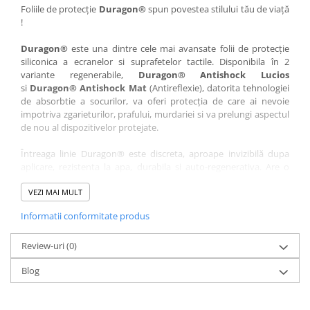
Nokia
Umidigi
Foliile de protecție
Duragon®
spun povestea stilului tău de viață
!
Nothing
verykool
Duragon®
este una dintre cele mai avansate folii de protecție
OnePlus
Vivo
siliconica a ecranelor si suprafetelor tactile. Disponibila în 2
Oppo
Vodafone
variante regenerabile,
Duragon® Antishock Lucios
si
Duragon® Antishock Mat
(Antireflexie), datorita tehnologiei
Orange
Wacom
de absorbtie a socurilor, va oferi protecția de care ai nevoie
Oukitel
Xiaomi
impotriva zgarieturilor, prafului, murdariei si va prelungi aspectul
de nou al dispozitivelor protejate.
Palm
Yezz
Întreaga linie Duragon® este discreta, aproape invizibilă dupa
Panasonic
Zamolxe
aplicare, rezistenta la apa, durabila si auto-regenerativa. Are o
Plum
ZTE
sensibilitate ridicată la atingere, iar luminozitatea afișajului este
complet păstrată.
VEZI MAI MULT
Posh
Informatii conformitate produs
Folia Duragon® vine insotita de un kit complet de instalare ce
Qmobile
conține:
Razer
Review-uri
1 x folie display
(0)
1 x șervețel microfibră
Realme
Blog
1 x mini spray gel
Samsung
1 x mini racletă
Fiecare folie este tăiată astfel încât să fie compatibilă cu modelul
Sharp