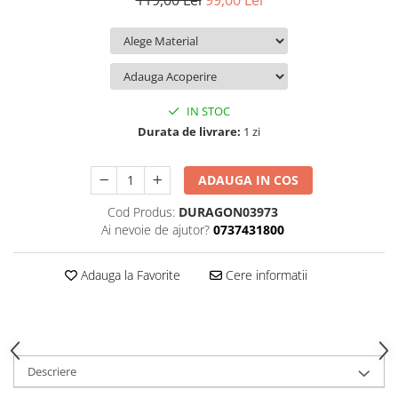
119,00 Lei
99,00 Lei
iQOO
Motorola
Opel
Itel
Nokia
Peugeot
Jolla
OnePlus
Porsche
Kyocera
Oppo
Renault
IN STOC
Lava
Oukitel
Seat
Durata de livrare:
1 zi
Leeco
Plum
Skoda
ADAUGA IN COS
Lenovo
Realme
Ssangyong
Cod Produs:
DURAGON03973
LG
Samsung
Subaru
Ai nevoie de ajutor?
0737431800
Maxwest
Sanko
Suzuki
Meizu
T-Mobile
Tesla
Adauga la Favorite
Cere informatii
Micromax
TCL
Toyota
Microsoft
Tecno
Volkswagen
Motorola
UGEE
Volvo
Descriere
Nio
Ulefone