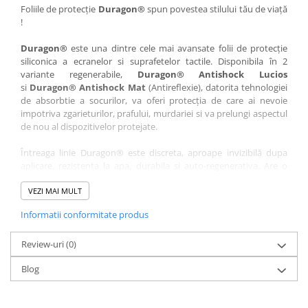
Nokia
Umidigi
Foliile de protecție
Duragon®
spun povestea stilului tău de viață
!
Nothing
verykool
Duragon®
este una dintre cele mai avansate folii de protecție
OnePlus
Vivo
siliconica a ecranelor si suprafetelor tactile. Disponibila în 2
Oppo
Vodafone
variante regenerabile,
Duragon® Antishock Lucios
si
Duragon® Antishock Mat
(Antireflexie), datorita tehnologiei
Orange
Wacom
de absorbtie a socurilor, va oferi protecția de care ai nevoie
Oukitel
Xiaomi
impotriva zgarieturilor, prafului, murdariei si va prelungi aspectul
de nou al dispozitivelor protejate.
Palm
Yezz
Întreaga linie Duragon® este discreta, aproape invizibilă dupa
Panasonic
Zamolxe
aplicare, rezistenta la apa, durabila si auto-regenerativa. Are o
Plum
ZTE
sensibilitate ridicată la atingere, iar luminozitatea afișajului este
complet păstrată.
VEZI MAI MULT
Posh
Informatii conformitate produs
Folia Duragon® vine insotita de un kit complet de instalare ce
Qmobile
conține:
Razer
Review-uri
1 x folie display
(0)
1 x șervețel microfibră
Realme
Blog
1 x mini spray gel
Samsung
1 x mini racletă
Fiecare folie este tăiată astfel încât să fie compatibilă cu modelul
Sharp