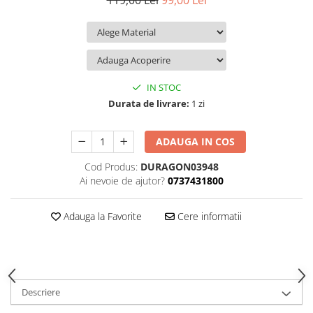
119,00 Lei
99,00 Lei
iQOO
Motorola
Opel
Itel
Nokia
Peugeot
Jolla
OnePlus
Porsche
Kyocera
Oppo
Renault
IN STOC
Lava
Oukitel
Seat
Durata de livrare:
1 zi
Leeco
Plum
Skoda
ADAUGA IN COS
Lenovo
Realme
Ssangyong
Cod Produs:
DURAGON03948
LG
Samsung
Subaru
Ai nevoie de ajutor?
0737431800
Maxwest
Sanko
Suzuki
Meizu
T-Mobile
Tesla
Adauga la Favorite
Cere informatii
Micromax
TCL
Toyota
Microsoft
Tecno
Volkswagen
Motorola
UGEE
Volvo
Descriere
Nio
Ulefone