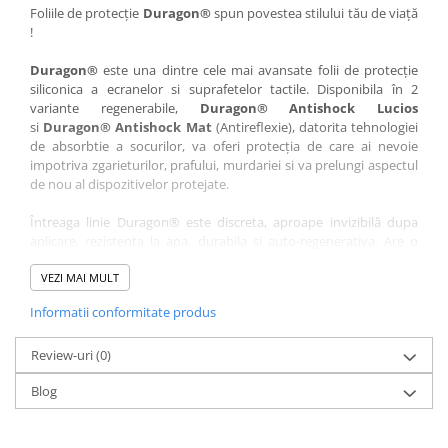
Nokia
Umidigi
Foliile de protecție
Duragon®
spun povestea stilului tău de viață
!
Nothing
verykool
Duragon®
este una dintre cele mai avansate folii de protecție
OnePlus
Vivo
siliconica a ecranelor si suprafetelor tactile. Disponibila în 2
Oppo
Vodafone
variante regenerabile,
Duragon® Antishock Lucios
si
Duragon® Antishock Mat
(Antireflexie), datorita tehnologiei
Orange
Wacom
de absorbtie a socurilor, va oferi protecția de care ai nevoie
Oukitel
Xiaomi
impotriva zgarieturilor, prafului, murdariei si va prelungi aspectul
de nou al dispozitivelor protejate.
Palm
Yezz
Întreaga linie Duragon® este discreta, aproape invizibilă dupa
Panasonic
Zamolxe
aplicare, rezistenta la apa, durabila si auto-regenerativa. Are o
Plum
ZTE
sensibilitate ridicată la atingere, iar luminozitatea afișajului este
complet păstrată.
VEZI MAI MULT
Posh
Informatii conformitate produs
Folia Duragon® vine insotita de un kit complet de instalare ce
Qmobile
conține:
Razer
Review-uri
1 x folie display
(0)
1 x șervețel microfibră
Realme
Blog
1 x mini spray gel
Samsung
1 x mini racletă
Fiecare folie este tăiată astfel încât să fie compatibilă cu modelul
Sharp