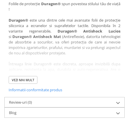
Nokia
Umidigi
Foliile de protecție
Duragon®
spun povestea stilului tău de viață
!
Nothing
verykool
Duragon®
este una dintre cele mai avansate folii de protecție
OnePlus
Vivo
siliconica a ecranelor si suprafetelor tactile. Disponibila în 2
Oppo
Vodafone
variante regenerabile,
Duragon® Antishock Lucios
si
Duragon® Antishock Mat
(Antireflexie), datorita tehnologiei
Orange
Wacom
de absorbtie a socurilor, va oferi protecția de care ai nevoie
Oukitel
Xiaomi
impotriva zgarieturilor, prafului, murdariei si va prelungi aspectul
de nou al dispozitivelor protejate.
Palm
Yezz
Întreaga linie Duragon® este discreta, aproape invizibilă dupa
Panasonic
Zamolxe
aplicare, rezistenta la apa, durabila si auto-regenerativa. Are o
Plum
ZTE
sensibilitate ridicată la atingere, iar luminozitatea afișajului este
complet păstrată.
VEZI MAI MULT
Posh
Informatii conformitate produs
Folia Duragon® vine insotita de un kit complet de instalare ce
Qmobile
conține:
Razer
Review-uri
1 x folie display
(0)
1 x șervețel microfibră
Realme
Blog
1 x mini spray gel
Samsung
1 x mini racletă
Fiecare folie este tăiată astfel încât să fie compatibilă cu modelul
Sharp