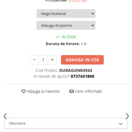
119,00 Lei
99,00 Lei
iQOO
Motorola
Opel
Itel
Nokia
Peugeot
Jolla
OnePlus
Porsche
Kyocera
Oppo
Renault
IN STOC
Lava
Oukitel
Seat
Durata de livrare:
1 zi
Leeco
Plum
Skoda
ADAUGA IN COS
Lenovo
Realme
Ssangyong
Cod Produs:
DURAGON03943
LG
Samsung
Subaru
Ai nevoie de ajutor?
0737431800
Maxwest
Sanko
Suzuki
Meizu
T-Mobile
Tesla
Adauga la Favorite
Cere informatii
Micromax
TCL
Toyota
Microsoft
Tecno
Volkswagen
Motorola
UGEE
Volvo
Descriere
Nio
Ulefone