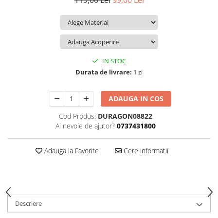
119,00 Lei
99,00 Lei
iQOO
Motorola
Opel
Itel
Nokia
Peugeot
Jolla
OnePlus
Porsche
Kyocera
Oppo
Renault
IN STOC
Lava
Oukitel
Seat
Durata de livrare:
1 zi
Leeco
Plum
Skoda
ADAUGA IN COS
Lenovo
Realme
Ssangyong
Cod Produs:
DURAGON08822
LG
Samsung
Subaru
Ai nevoie de ajutor?
0737431800
Maxwest
Sanko
Suzuki
Meizu
T-Mobile
Tesla
Adauga la Favorite
Cere informatii
Micromax
TCL
Toyota
Microsoft
Tecno
Volkswagen
Motorola
UGEE
Volvo
Descriere
Nio
Ulefone