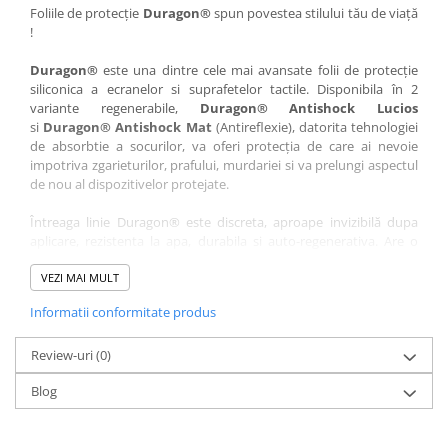
Nokia
Umidigi
Foliile de protecție
Duragon®
spun povestea stilului tău de viață
!
Nothing
verykool
Duragon®
este una dintre cele mai avansate folii de protecție
OnePlus
Vivo
siliconica a ecranelor si suprafetelor tactile. Disponibila în 2
Oppo
Vodafone
variante regenerabile,
Duragon® Antishock Lucios
si
Duragon® Antishock Mat
(Antireflexie), datorita tehnologiei
Orange
Wacom
de absorbtie a socurilor, va oferi protecția de care ai nevoie
Oukitel
Xiaomi
impotriva zgarieturilor, prafului, murdariei si va prelungi aspectul
de nou al dispozitivelor protejate.
Palm
Yezz
Întreaga linie Duragon® este discreta, aproape invizibilă dupa
Panasonic
Zamolxe
aplicare, rezistenta la apa, durabila si auto-regenerativa. Are o
Plum
ZTE
sensibilitate ridicată la atingere, iar luminozitatea afișajului este
complet păstrată.
VEZI MAI MULT
Posh
Informatii conformitate produs
Folia Duragon® vine insotita de un kit complet de instalare ce
Qmobile
conține:
Razer
Review-uri
1 x folie display
(0)
1 x șervețel microfibră
Realme
Blog
1 x mini spray gel
Samsung
1 x mini racletă
Fiecare folie este tăiată astfel încât să fie compatibilă cu modelul
Sharp