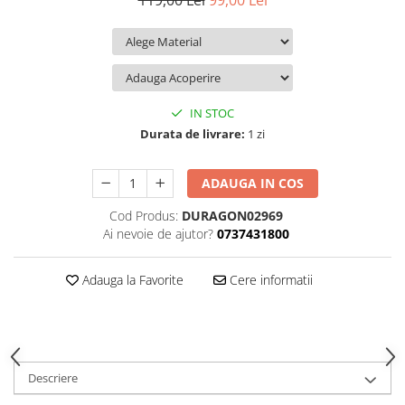
119,00 Lei
99,00 Lei
iQOO
Motorola
Opel
Itel
Nokia
Peugeot
Jolla
OnePlus
Porsche
Kyocera
Oppo
Renault
IN STOC
Lava
Oukitel
Seat
Durata de livrare:
1 zi
Leeco
Plum
Skoda
ADAUGA IN COS
Lenovo
Realme
Ssangyong
Cod Produs:
DURAGON02969
LG
Samsung
Subaru
Ai nevoie de ajutor?
0737431800
Maxwest
Sanko
Suzuki
Meizu
T-Mobile
Tesla
Adauga la Favorite
Cere informatii
Micromax
TCL
Toyota
Microsoft
Tecno
Volkswagen
Motorola
UGEE
Volvo
Descriere
Nio
Ulefone