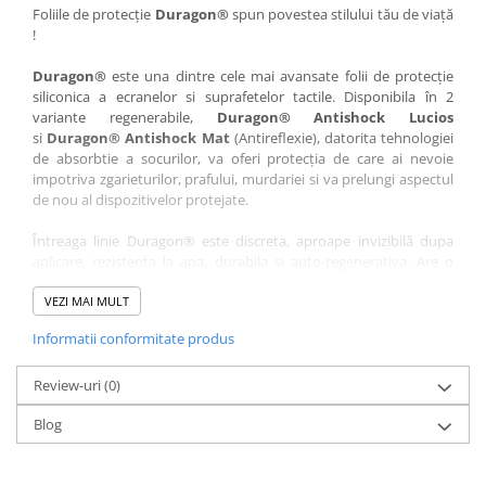
Nokia
Umidigi
Foliile de protecție
Duragon®
spun povestea stilului tău de viață
!
Nothing
verykool
Duragon®
este una dintre cele mai avansate folii de protecție
OnePlus
Vivo
siliconica a ecranelor si suprafetelor tactile. Disponibila în 2
Oppo
Vodafone
variante regenerabile,
Duragon® Antishock Lucios
si
Duragon® Antishock Mat
(Antireflexie), datorita tehnologiei
Orange
Wacom
de absorbtie a socurilor, va oferi protecția de care ai nevoie
Oukitel
Xiaomi
impotriva zgarieturilor, prafului, murdariei si va prelungi aspectul
de nou al dispozitivelor protejate.
Palm
Yezz
Întreaga linie Duragon® este discreta, aproape invizibilă dupa
Panasonic
Zamolxe
aplicare, rezistenta la apa, durabila si auto-regenerativa. Are o
Plum
ZTE
sensibilitate ridicată la atingere, iar luminozitatea afișajului este
complet păstrată.
VEZI MAI MULT
Posh
Informatii conformitate produs
Folia Duragon® vine insotita de un kit complet de instalare ce
Qmobile
conține:
Razer
Review-uri
1 x folie display
(0)
1 x șervețel microfibră
Realme
Blog
1 x mini spray gel
Samsung
1 x mini racletă
Fiecare folie este tăiată astfel încât să fie compatibilă cu modelul
Sharp