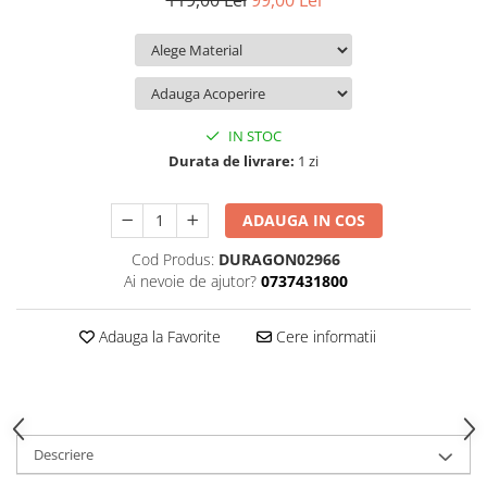
119,00 Lei
99,00 Lei
iQOO
Motorola
Opel
Itel
Nokia
Peugeot
Jolla
OnePlus
Porsche
Kyocera
Oppo
Renault
IN STOC
Lava
Oukitel
Seat
Durata de livrare:
1 zi
Leeco
Plum
Skoda
ADAUGA IN COS
Lenovo
Realme
Ssangyong
Cod Produs:
DURAGON02966
LG
Samsung
Subaru
Ai nevoie de ajutor?
0737431800
Maxwest
Sanko
Suzuki
Meizu
T-Mobile
Tesla
Adauga la Favorite
Cere informatii
Micromax
TCL
Toyota
Microsoft
Tecno
Volkswagen
Motorola
UGEE
Volvo
Descriere
Nio
Ulefone