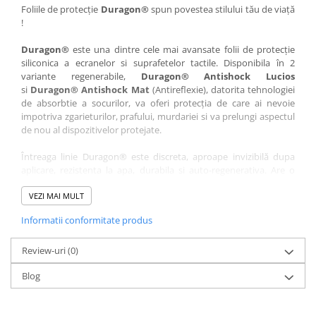
Nokia
Umidigi
Foliile de protecție
Duragon®
spun povestea stilului tău de viață
!
Nothing
verykool
Duragon®
este una dintre cele mai avansate folii de protecție
OnePlus
Vivo
siliconica a ecranelor si suprafetelor tactile. Disponibila în 2
Oppo
Vodafone
variante regenerabile,
Duragon® Antishock Lucios
si
Duragon® Antishock Mat
(Antireflexie), datorita tehnologiei
Orange
Wacom
de absorbtie a socurilor, va oferi protecția de care ai nevoie
Oukitel
Xiaomi
impotriva zgarieturilor, prafului, murdariei si va prelungi aspectul
de nou al dispozitivelor protejate.
Palm
Yezz
Întreaga linie Duragon® este discreta, aproape invizibilă dupa
Panasonic
Zamolxe
aplicare, rezistenta la apa, durabila si auto-regenerativa. Are o
Plum
ZTE
sensibilitate ridicată la atingere, iar luminozitatea afișajului este
complet păstrată.
VEZI MAI MULT
Posh
Informatii conformitate produs
Folia Duragon® vine insotita de un kit complet de instalare ce
Qmobile
conține:
Razer
Review-uri
1 x folie display
(0)
1 x șervețel microfibră
Realme
Blog
1 x mini spray gel
Samsung
1 x mini racletă
Fiecare folie este tăiată astfel încât să fie compatibilă cu modelul
Sharp