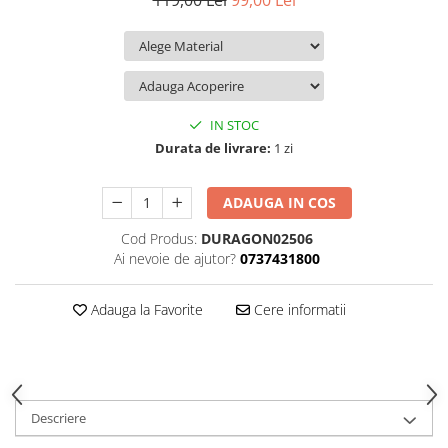
119,00 Lei
99,00 Lei
iQOO
Motorola
Opel
Itel
Nokia
Peugeot
Jolla
OnePlus
Porsche
Kyocera
Oppo
Renault
IN STOC
Lava
Oukitel
Seat
Durata de livrare:
1 zi
Leeco
Plum
Skoda
ADAUGA IN COS
Lenovo
Realme
Ssangyong
Cod Produs:
DURAGON02506
LG
Samsung
Subaru
Ai nevoie de ajutor?
0737431800
Maxwest
Sanko
Suzuki
Meizu
T-Mobile
Tesla
Adauga la Favorite
Cere informatii
Micromax
TCL
Toyota
Microsoft
Tecno
Volkswagen
Motorola
UGEE
Volvo
Descriere
Nio
Ulefone