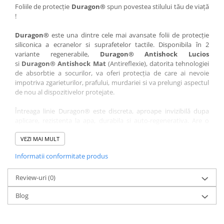
Nokia
Umidigi
Foliile de protecție
Duragon®
spun povestea stilului tău de viață
!
Nothing
verykool
Duragon®
este una dintre cele mai avansate folii de protecție
OnePlus
Vivo
siliconica a ecranelor si suprafetelor tactile. Disponibila în 2
Oppo
Vodafone
variante regenerabile,
Duragon® Antishock Lucios
si
Duragon® Antishock Mat
(Antireflexie), datorita tehnologiei
Orange
Wacom
de absorbtie a socurilor, va oferi protecția de care ai nevoie
Oukitel
Xiaomi
impotriva zgarieturilor, prafului, murdariei si va prelungi aspectul
de nou al dispozitivelor protejate.
Palm
Yezz
Întreaga linie Duragon® este discreta, aproape invizibilă dupa
Panasonic
Zamolxe
aplicare, rezistenta la apa, durabila si auto-regenerativa. Are o
Plum
ZTE
sensibilitate ridicată la atingere, iar luminozitatea afișajului este
complet păstrată.
VEZI MAI MULT
Posh
Informatii conformitate produs
Folia Duragon® vine insotita de un kit complet de instalare ce
Qmobile
conține:
Razer
Review-uri
1 x folie display
(0)
1 x șervețel microfibră
Realme
Blog
1 x mini spray gel
Samsung
1 x mini racletă
Fiecare folie este tăiată astfel încât să fie compatibilă cu modelul
Sharp