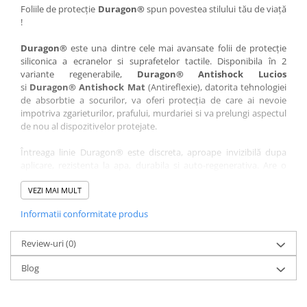
Nokia
Umidigi
Foliile de protecție
Duragon®
spun povestea stilului tău de viață
!
Nothing
verykool
Duragon®
este una dintre cele mai avansate folii de protecție
OnePlus
Vivo
siliconica a ecranelor si suprafetelor tactile. Disponibila în 2
Oppo
Vodafone
variante regenerabile,
Duragon® Antishock Lucios
si
Duragon® Antishock Mat
(Antireflexie), datorita tehnologiei
Orange
Wacom
de absorbtie a socurilor, va oferi protecția de care ai nevoie
Oukitel
Xiaomi
impotriva zgarieturilor, prafului, murdariei si va prelungi aspectul
de nou al dispozitivelor protejate.
Palm
Yezz
Întreaga linie Duragon® este discreta, aproape invizibilă dupa
Panasonic
Zamolxe
aplicare, rezistenta la apa, durabila si auto-regenerativa. Are o
Plum
ZTE
sensibilitate ridicată la atingere, iar luminozitatea afișajului este
complet păstrată.
VEZI MAI MULT
Posh
Informatii conformitate produs
Folia Duragon® vine insotita de un kit complet de instalare ce
Qmobile
conține:
Razer
Review-uri
1 x folie display
(0)
1 x șervețel microfibră
Realme
Blog
1 x mini spray gel
Samsung
1 x mini racletă
Fiecare folie este tăiată astfel încât să fie compatibilă cu modelul
Sharp