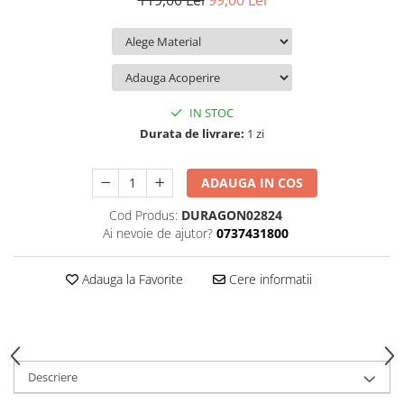
119,00 Lei
99,00 Lei
iQOO
Motorola
Opel
Itel
Nokia
Peugeot
Jolla
OnePlus
Porsche
Kyocera
Oppo
Renault
IN STOC
Lava
Oukitel
Seat
Durata de livrare:
1 zi
Leeco
Plum
Skoda
ADAUGA IN COS
Lenovo
Realme
Ssangyong
Cod Produs:
DURAGON02824
LG
Samsung
Subaru
Ai nevoie de ajutor?
0737431800
Maxwest
Sanko
Suzuki
Meizu
T-Mobile
Tesla
Adauga la Favorite
Cere informatii
Micromax
TCL
Toyota
Microsoft
Tecno
Volkswagen
Motorola
UGEE
Volvo
Descriere
Nio
Ulefone