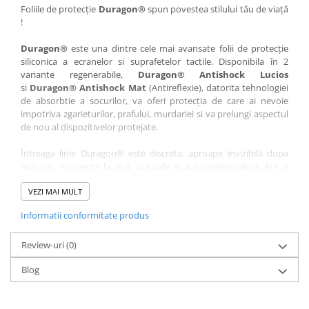
Nokia
Umidigi
Foliile de protecție
Duragon®
spun povestea stilului tău de viață
!
Nothing
verykool
Duragon®
este una dintre cele mai avansate folii de protecție
OnePlus
Vivo
siliconica a ecranelor si suprafetelor tactile. Disponibila în 2
Oppo
Vodafone
variante regenerabile,
Duragon® Antishock Lucios
si
Duragon® Antishock Mat
(Antireflexie), datorita tehnologiei
Orange
Wacom
de absorbtie a socurilor, va oferi protecția de care ai nevoie
Oukitel
Xiaomi
impotriva zgarieturilor, prafului, murdariei si va prelungi aspectul
de nou al dispozitivelor protejate.
Palm
Yezz
Întreaga linie Duragon® este discreta, aproape invizibilă dupa
Panasonic
Zamolxe
aplicare, rezistenta la apa, durabila si auto-regenerativa. Are o
Plum
ZTE
sensibilitate ridicată la atingere, iar luminozitatea afișajului este
complet păstrată.
VEZI MAI MULT
Posh
Informatii conformitate produs
Folia Duragon® vine insotita de un kit complet de instalare ce
Qmobile
conține:
Razer
Review-uri
1 x folie display
(0)
1 x șervețel microfibră
Realme
Blog
1 x mini spray gel
Samsung
1 x mini racletă
Fiecare folie este tăiată astfel încât să fie compatibilă cu modelul
Sharp