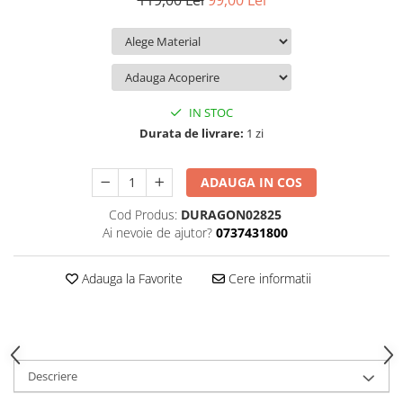
119,00 Lei
99,00 Lei
iQOO
Motorola
Opel
Itel
Nokia
Peugeot
Jolla
OnePlus
Porsche
Kyocera
Oppo
Renault
IN STOC
Lava
Oukitel
Seat
Durata de livrare:
1 zi
Leeco
Plum
Skoda
ADAUGA IN COS
Lenovo
Realme
Ssangyong
Cod Produs:
DURAGON02825
LG
Samsung
Subaru
Ai nevoie de ajutor?
0737431800
Maxwest
Sanko
Suzuki
Meizu
T-Mobile
Tesla
Adauga la Favorite
Cere informatii
Micromax
TCL
Toyota
Microsoft
Tecno
Volkswagen
Motorola
UGEE
Volvo
Descriere
Nio
Ulefone