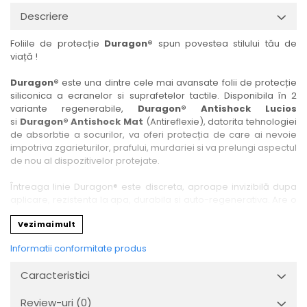
Nokia
Umidigi
Descriere
Nothing
verykool
Foliile de protecție
Duragon®
spun povestea stilului tău de
OnePlus
Vivo
viață !
Oppo
Vodafone
Duragon®
este una dintre cele mai avansate folii de protecție
Orange
Wacom
siliconica a ecranelor si suprafetelor tactile. Disponibila în 2
variante regenerabile,
Duragon® Antishock Lucios
Oukitel
Xiaomi
si
Duragon® Antishock Mat
(Antireflexie), datorita tehnologiei
Palm
Yezz
de absorbtie a socurilor, va oferi protecția de care ai nevoie
impotriva zgarieturilor, prafului, murdariei si va prelungi aspectul
Panasonic
Zamolxe
de nou al dispozitivelor protejate.
Plum
ZTE
Întreaga linie Duragon® este discreta, aproape invizibilă dupa
Posh
aplicare, rezistenta la apa, durabila si auto-regenerativa. Are o
sensibilitate ridicată la atingere, iar luminozitatea afișajului este
Qmobile
Vezi mai mult
complet păstrată.
Razer
Informatii conformitate produs
Folia Duragon® vine insotita de un kit complet de instalare ce
Realme
conține:
Caracteristici
1 x folie display
Samsung
1 x șervețel microfibră
Review-uri
(0)
Sharp
1 x mini spray gel