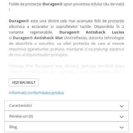
Nokia
Umidigi
Foliile de protecție
Duragon®
spun povestea stilului tău de viață
!
Nothing
verykool
Duragon®
este una dintre cele mai avansate folii de protecție
OnePlus
Vivo
siliconica a ecranelor si suprafetelor tactile. Disponibila în 2
Oppo
Vodafone
variante regenerabile,
Duragon® Antishock Lucios
si
Duragon® Antishock Mat
(Antireflexie), datorita tehnologiei
Orange
Wacom
de absorbtie a socurilor, va oferi protecția de care ai nevoie
Oukitel
Xiaomi
impotriva zgarieturilor, prafului, murdariei si va prelungi aspectul
de nou al dispozitivelor protejate.
Palm
Yezz
Întreaga linie Duragon® este discreta, aproape invizibilă dupa
Panasonic
Zamolxe
aplicare, rezistenta la apa, durabila si auto-regenerativa. Are o
Plum
ZTE
sensibilitate ridicată la atingere, iar luminozitatea afișajului este
complet păstrată.
VEZI MAI MULT
Posh
Informatii conformitate produs
Folia Duragon® vine insotita de un kit complet de instalare ce
Qmobile
conține:
Razer
Caracteristici
1 x folie display
1 x șervețel microfibră
Realme
Review-uri
(0)
1 x mini spray gel
Samsung
1 x mini racletă
Blog
Fiecare folie este tăiată astfel încât să fie compatibilă cu modelul
Sharp