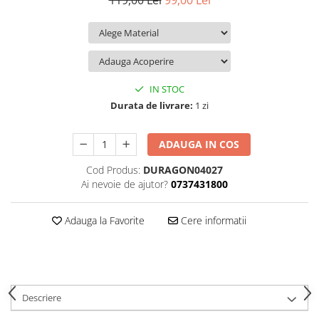
119,00 Lei
99,00 Lei
iQOO
Motorola
Opel
Itel
Nokia
Peugeot
Jolla
OnePlus
Porsche
Kyocera
Oppo
Renault
IN STOC
Lava
Oukitel
Seat
Durata de livrare:
1 zi
Leeco
Plum
Skoda
ADAUGA IN COS
Lenovo
Realme
Ssangyong
Cod Produs:
DURAGON04027
LG
Samsung
Subaru
Ai nevoie de ajutor?
0737431800
Maxwest
Sanko
Suzuki
Meizu
T-Mobile
Tesla
Adauga la Favorite
Cere informatii
Micromax
TCL
Toyota
Microsoft
Tecno
Volkswagen
Motorola
UGEE
Volvo
Descriere
Nio
Ulefone