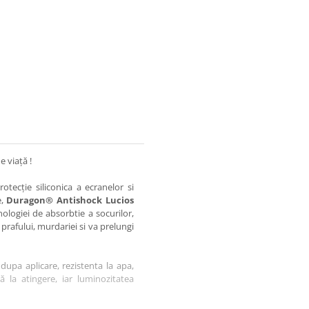
e viață !
otecție siliconica a ecranelor si
e,
Duragon® Antishock Lucios
nologiei de absorbtie a socurilor,
 prafului, murdariei si va prelungi
dupa aplicare, rezistenta la apa,
tă la atingere, iar luminozitatea