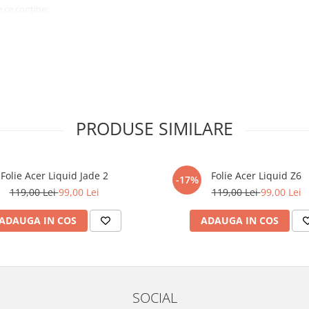
 ce conține:
ă cu modelul menționat în titlul
xperienta anterioara cu produse
PRODUSE SIMILARE
ului te vor ghida pas cu pas catre
tentie sporita in urmatoarele ore
ata, insa dispozitivul va fi complet
Folie Acer Liquid Jade 2
Folie Acer Liquid Z6
-17%
119,00 Lei
99,00 Lei
119,00 Lei
99,00 Lei
elul următor !
ADAUGA IN COS
ADAUGA IN COS
SOCIAL