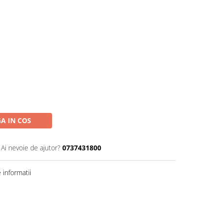
A IN COS
Ai nevoie de ajutor?
0737431800
informatii