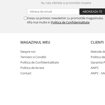
Nu rata ofertele si promotiile noastre
Panasonic
Zamolxe
Plum
ZTE
Vreau sa primesc newsletter cu promotiile magazinului.
Posh
Afla mai multe in
Politica de Confidentialitate
Qmobile
Razer
Realme
MAGAZINUL MEU
CLIENTI
Samsung
Despre noi
Metode de
Sharp
Termeni si Conditii
Politica d
Sonim
Politica de Confidentialitate
Garantia 
Politica de livrare
ANPC
Sony
Contact
ANPC - SA
T-mobile
TCL
Tecno
Ulefone