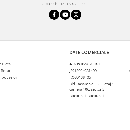
Urmareste-ne in social media
DATE COMERCIALE
 Plata
ATS NOVUS S.R.L.
e Retur
J2012004931400
Produselor
RO30138405
Bld. Basarabia 256C, etaj 1,
camera 106, sector 3
L
Bucuresti, Bucuresti