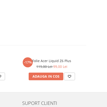
Folie Acer Liquid Z6 Plus
F
-17%
-17%
119,00 Lei
99,00 Lei
ADAUGA IN COS
AD
SUPORT CLIENTI