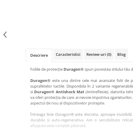
Haier
Huawei
Lexus
Skmei
Honor
HUION
Maserati
Suunto
HP
Icemobile
Mazda
The iHealth
HTC
Infinix
Mercedes-Benz
vivo
Huawei
itel
MG
Xiaomi
Icemobile
Lenovo
Mini Cooper
Caracteristici
Review-uri
(0)
Blog
Descriere
Infinix
LG
Mitsubishi
Intex
Microsoft
Nissan
Foliile de protecție
Duragon®
spun povestea stilului tău d
iQOO
Motorola
Opel
Duragon®
este una dintre cele mai avansate folii de pr
suprafetelor tactile. Disponibila în 2 variante regenerabil
Itel
Nokia
Peugeot
si
Duragon® Antishock Mat
(Antireflexie), datorita teh
Jolla
OnePlus
Porsche
va oferi protecția de care ai nevoie impotriva zgarieturilor,
aspectul de nou al dispozitivelor protejate.
Kyocera
Oppo
Renault
Întreaga linie Duragon® este discreta, aproape invizibilă 
Lava
Oukitel
Seat
durabila si auto-regenerativa. Are o sensibilitate ridica
Leeco
Plum
Skoda
afișajului este complet păstrată.