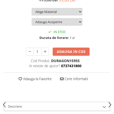
119,00 Lei
99,00 Lei
iQOO
Motorola
Opel
Itel
Nokia
Peugeot
Jolla
OnePlus
Porsche
Kyocera
Oppo
Renault
IN STOC
Lava
Oukitel
Seat
Durata de livrare:
1 zi
Leeco
Plum
Skoda
ADAUGA IN COS
Lenovo
Realme
Ssangyong
Cod Produs:
DURAGON15955
LG
Samsung
Subaru
Ai nevoie de ajutor?
0737431800
Maxwest
Sanko
Suzuki
Meizu
T-Mobile
Tesla
Adauga la Favorite
Cere informatii
Micromax
TCL
Toyota
Microsoft
Tecno
Volkswagen
Motorola
UGEE
Volvo
Descriere
Nio
Ulefone