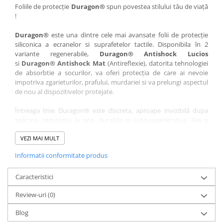
Nokia
Umidigi
Foliile de protecție
Duragon®
spun povestea stilului tău de viață
!
Nothing
verykool
Duragon®
este una dintre cele mai avansate folii de protecție
OnePlus
Vivo
siliconica a ecranelor si suprafetelor tactile. Disponibila în 2
Oppo
Vodafone
variante regenerabile,
Duragon® Antishock Lucios
si
Duragon® Antishock Mat
(Antireflexie), datorita tehnologiei
Orange
Wacom
de absorbtie a socurilor, va oferi protecția de care ai nevoie
Oukitel
Xiaomi
impotriva zgarieturilor, prafului, murdariei si va prelungi aspectul
de nou al dispozitivelor protejate.
Palm
Yezz
Întreaga linie Duragon® este discreta, aproape invizibilă dupa
Panasonic
Zamolxe
aplicare, rezistenta la apa, durabila si auto-regenerativa. Are o
Plum
ZTE
sensibilitate ridicată la atingere, iar luminozitatea afișajului este
complet păstrată.
VEZI MAI MULT
Posh
Informatii conformitate produs
Folia Duragon® vine insotita de un kit complet de instalare ce
Qmobile
conține:
Razer
Caracteristici
1 x folie display
1 x șervețel microfibră
Realme
Review-uri
(0)
1 x mini spray gel
Samsung
1 x mini racletă
Blog
Fiecare folie este tăiată astfel încât să fie compatibilă cu modelul
Sharp