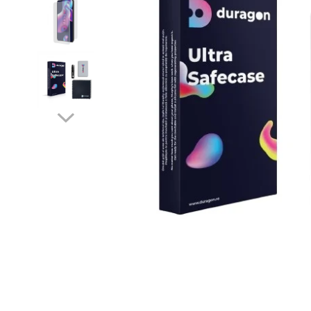
MG
Archos
Apple
Cupra
Pocketbook
DJI Osmo
Fitbit
HP
Mini
Asus
Archos
Dacia
reMarkable
Fujifilm
Fossil
Huawei
Opel
Blackberry
Asus
DS
GoPro
Garmin
Lenovo
Porsche
Blackview
Blackview
Fiat
Insta360
Google
LG
Tesla
Blu
BLU
Ford
Kodak
Honor
Microsoft
Volvo
BQ
Contixo
Honda
Leica
Huawei
MSI
CAT
Cubot
Hyundai
Nikon
itel
Razer
Coolpad
Dolphin
Infinity
Olympus
LG
Samsung
Cubot
Doogee
Isuzu
Panasonic
Motorola
Doogee
GAOMON
Jaguar
Sony
OnePlus
Energizer
Google
Jeep
Oppo
Fairphone
Honeywell
KIA
Oukitel
Gionee
Honor
Lamborghini
Realme
Google
HTC
Land Rover
Samsung