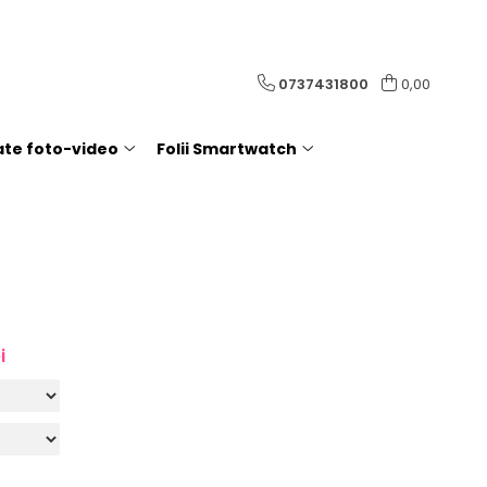
0737431800
0,00
rate foto-video
Folii Smartwatch
i