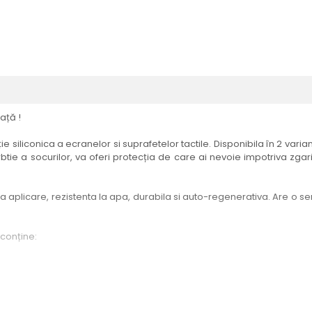
ață !
e siliconica a ecranelor si suprafetelor tactile. Disponibila în 2 vari
btie a socurilor, va oferi protecția de care ai nevoie impotriva zgari
aplicare, rezistenta la apa, durabila si auto-regenerativa. Are o sensi
 conține:
elul menționat în titlul produsului.