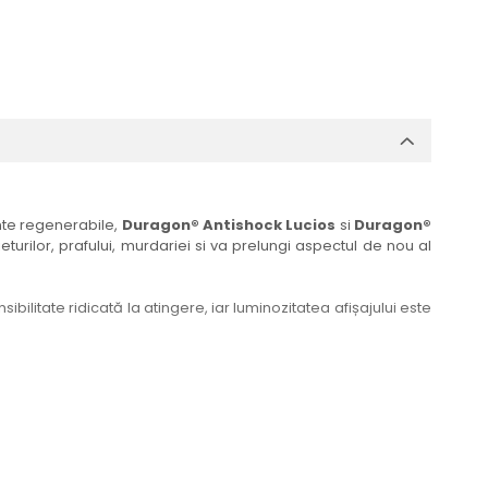
ante regenerabile,
Duragon® Antishock Lucios
si
Duragon®
eturilor, prafului, murdariei si va prelungi aspectul de nou al
bilitate ridicată la atingere, iar luminozitatea afișajului este