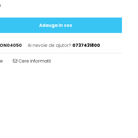
i
Adauga in cos
ON04050
Ai nevoie de ajutor?
0737431800
te
Cere informatii