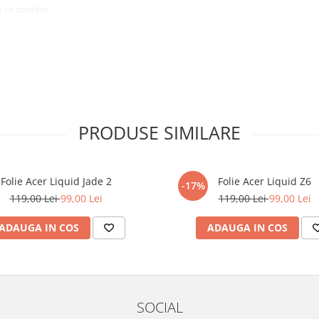
 ce conține:
ă cu modelul menționat în titlul
xperienta anterioara cu produse
PRODUSE SIMILARE
ului te vor ghida pas cu pas catre
tentie sporita in urmatoarele ore
ata, insa dispozitivul va fi complet
Folie Acer Liquid Jade 2
Folie Acer Liquid Z6
-17%
119,00 Lei
99,00 Lei
119,00 Lei
99,00 Lei
elul următor !
ADAUGA IN COS
ADAUGA IN COS
SOCIAL