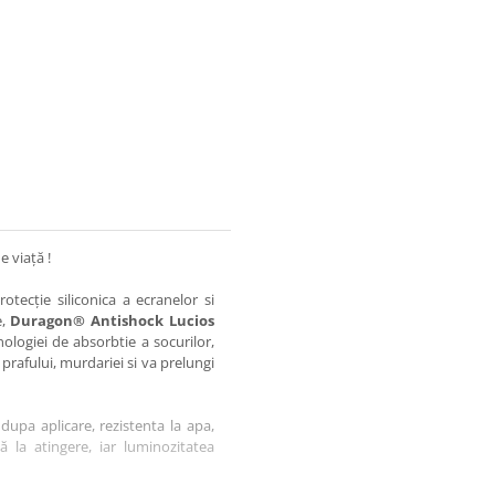
e viață !
otecție siliconica a ecranelor si
e,
Duragon® Antishock Lucios
nologiei de absorbtie a socurilor,
 prafului, murdariei si va prelungi
dupa aplicare, rezistenta la apa,
tă la atingere, iar luminozitatea