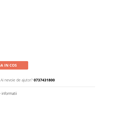
A IN COS
Ai nevoie de ajutor?
0737431800
informatii