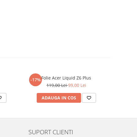
Folie Acer Liquid Z6 Plus
F
-17%
-17%
119,00 Lei
99,00 Lei
ADAUGA IN COS
AD
SUPORT CLIENTI