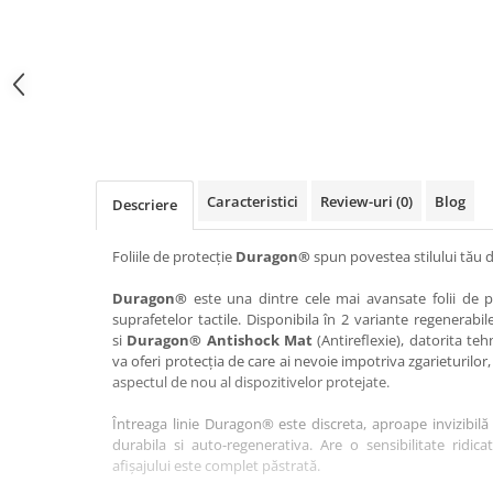
Haier
Huawei
Lexus
Skmei
Honor
HUION
Maserati
Suunto
HP
Icemobile
Mazda
The iHealth
HTC
Infinix
Mercedes-Benz
vivo
Huawei
itel
MG
Xiaomi
Icemobile
Lenovo
Mini Cooper
Caracteristici
Review-uri
(0)
Blog
Descriere
Infinix
LG
Mitsubishi
Intex
Microsoft
Nissan
Foliile de protecție
Duragon®
spun povestea stilului tău d
iQOO
Motorola
Opel
Duragon®
este una dintre cele mai avansate folii de pr
suprafetelor tactile. Disponibila în 2 variante regenerabil
Itel
Nokia
Peugeot
si
Duragon® Antishock Mat
(Antireflexie), datorita teh
Jolla
OnePlus
Porsche
va oferi protecția de care ai nevoie impotriva zgarieturilor,
aspectul de nou al dispozitivelor protejate.
Kyocera
Oppo
Renault
Întreaga linie Duragon® este discreta, aproape invizibilă 
Lava
Oukitel
Seat
durabila si auto-regenerativa. Are o sensibilitate ridica
Leeco
Plum
Skoda
afișajului este complet păstrată.