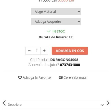
119,00 Lei
99,00 Lei
iQOO
Motorola
Opel
Itel
Nokia
Peugeot
Jolla
OnePlus
Porsche
Kyocera
Oppo
Renault
IN STOC
Lava
Oukitel
Seat
Durata de livrare:
1 zi
Leeco
Plum
Skoda
ADAUGA IN COS
Lenovo
Realme
Ssangyong
Cod Produs:
DURAGON04008
LG
Samsung
Subaru
Ai nevoie de ajutor?
0737431800
Maxwest
Sanko
Suzuki
Meizu
T-Mobile
Tesla
Adauga la Favorite
Cere informatii
Micromax
TCL
Toyota
Microsoft
Tecno
Volkswagen
Motorola
UGEE
Volvo
Descriere
Nio
Ulefone