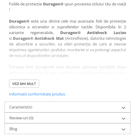
Nokia
Umidigi
Foliile de protecție
Duragon®
spun povestea stilului tău de viață
!
Nothing
verykool
Duragon®
este una dintre cele mai avansate folii de protecție
OnePlus
Vivo
siliconica a ecranelor si suprafetelor tactile. Disponibila în 2
Oppo
Vodafone
variante regenerabile,
Duragon® Antishock Lucios
si
Duragon® Antishock Mat
(Antireflexie), datorita tehnologiei
Orange
Wacom
de absorbtie a socurilor, va oferi protecția de care ai nevoie
Oukitel
Xiaomi
impotriva zgarieturilor, prafului, murdariei si va prelungi aspectul
de nou al dispozitivelor protejate.
Palm
Yezz
Întreaga linie Duragon® este discreta, aproape invizibilă dupa
Panasonic
Zamolxe
aplicare, rezistenta la apa, durabila si auto-regenerativa. Are o
Plum
ZTE
sensibilitate ridicată la atingere, iar luminozitatea afișajului este
complet păstrată.
VEZI MAI MULT
Posh
Informatii conformitate produs
Folia Duragon® vine insotita de un kit complet de instalare ce
Qmobile
conține:
Razer
Caracteristici
1 x folie display
1 x șervețel microfibră
Realme
Review-uri
(0)
1 x mini spray gel
Samsung
1 x mini racletă
Blog
Fiecare folie este tăiată astfel încât să fie compatibilă cu modelul
Sharp