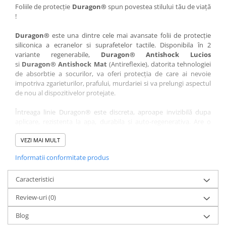
Nokia
Umidigi
Foliile de protecție
Duragon®
spun povestea stilului tău de viață
!
Nothing
verykool
Duragon®
este una dintre cele mai avansate folii de protecție
OnePlus
Vivo
siliconica a ecranelor si suprafetelor tactile. Disponibila în 2
Oppo
Vodafone
variante regenerabile,
Duragon® Antishock Lucios
si
Duragon® Antishock Mat
(Antireflexie), datorita tehnologiei
Orange
Wacom
de absorbtie a socurilor, va oferi protecția de care ai nevoie
Oukitel
Xiaomi
impotriva zgarieturilor, prafului, murdariei si va prelungi aspectul
de nou al dispozitivelor protejate.
Palm
Yezz
Întreaga linie Duragon® este discreta, aproape invizibilă dupa
Panasonic
Zamolxe
aplicare, rezistenta la apa, durabila si auto-regenerativa. Are o
Plum
ZTE
sensibilitate ridicată la atingere, iar luminozitatea afișajului este
complet păstrată.
VEZI MAI MULT
Posh
Informatii conformitate produs
Folia Duragon® vine insotita de un kit complet de instalare ce
Qmobile
conține:
Razer
Caracteristici
1 x folie display
1 x șervețel microfibră
Realme
Review-uri
(0)
1 x mini spray gel
Samsung
1 x mini racletă
Blog
Fiecare folie este tăiată astfel încât să fie compatibilă cu modelul
Sharp