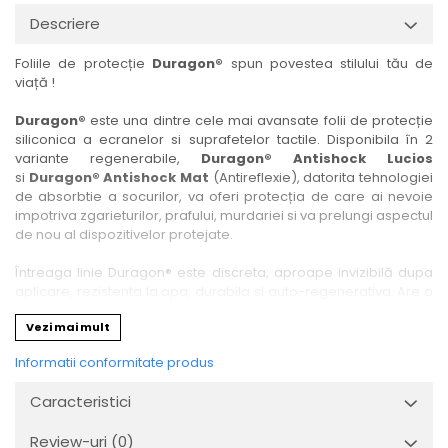
Nokia
Umidigi
Descriere
Nothing
verykool
Foliile de protecție
Duragon®
spun povestea stilului tău de
OnePlus
Vivo
viață !
Oppo
Vodafone
Duragon®
este una dintre cele mai avansate folii de protecție
Orange
Wacom
siliconica a ecranelor si suprafetelor tactile. Disponibila în 2
variante regenerabile,
Duragon® Antishock Lucios
Oukitel
Xiaomi
si
Duragon® Antishock Mat
(Antireflexie), datorita tehnologiei
Palm
Yezz
de absorbtie a socurilor, va oferi protecția de care ai nevoie
impotriva zgarieturilor, prafului, murdariei si va prelungi aspectul
Panasonic
Zamolxe
de nou al dispozitivelor protejate.
Plum
ZTE
Întreaga linie Duragon® este discreta, aproape invizibilă dupa
Posh
aplicare, rezistenta la apa, durabila si auto-regenerativa. Are o
sensibilitate ridicată la atingere, iar luminozitatea afișajului este
Qmobile
Vezi mai mult
complet păstrată.
Razer
Informatii conformitate produs
Folia Duragon® vine insotita de un kit complet de instalare ce
Realme
conține:
Caracteristici
1 x folie display
Samsung
1 x șervețel microfibră
Review-uri
(0)
Sharp
1 x mini spray gel