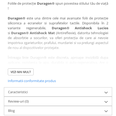
Nokia
Umidigi
Foliile de protecție
Duragon®
spun povestea stilului tău de viață
!
Nothing
verykool
Duragon®
este una dintre cele mai avansate folii de protecție
OnePlus
Vivo
siliconica a ecranelor si suprafetelor tactile. Disponibila în 2
Oppo
Vodafone
variante regenerabile,
Duragon® Antishock Lucios
si
Duragon® Antishock Mat
(Antireflexie), datorita tehnologiei
Orange
Wacom
de absorbtie a socurilor, va oferi protecția de care ai nevoie
Oukitel
Xiaomi
impotriva zgarieturilor, prafului, murdariei si va prelungi aspectul
de nou al dispozitivelor protejate.
Palm
Yezz
Întreaga linie Duragon® este discreta, aproape invizibilă dupa
Panasonic
Zamolxe
aplicare, rezistenta la apa, durabila si auto-regenerativa. Are o
Plum
ZTE
sensibilitate ridicată la atingere, iar luminozitatea afișajului este
complet păstrată.
VEZI MAI MULT
Posh
Informatii conformitate produs
Folia Duragon® vine insotita de un kit complet de instalare ce
Qmobile
conține:
Razer
Caracteristici
1 x folie display
1 x șervețel microfibră
Realme
Review-uri
(0)
1 x mini spray gel
Samsung
1 x mini racletă
Blog
Fiecare folie este tăiată astfel încât să fie compatibilă cu modelul
Sharp