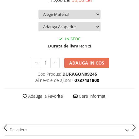
119,00 Lei
99,00 Lei
iQOO
Motorola
Opel
Itel
Nokia
Peugeot
Jolla
OnePlus
Porsche
Kyocera
Oppo
Renault
IN STOC
Lava
Oukitel
Seat
Durata de livrare:
1 zi
Leeco
Plum
Skoda
ADAUGA IN COS
Lenovo
Realme
Ssangyong
Cod Produs:
DURAGON09245
LG
Samsung
Subaru
Ai nevoie de ajutor?
0737431800
Maxwest
Sanko
Suzuki
Meizu
T-Mobile
Tesla
Adauga la Favorite
Cere informatii
Micromax
TCL
Toyota
Microsoft
Tecno
Volkswagen
Motorola
UGEE
Volvo
Descriere
Nio
Ulefone