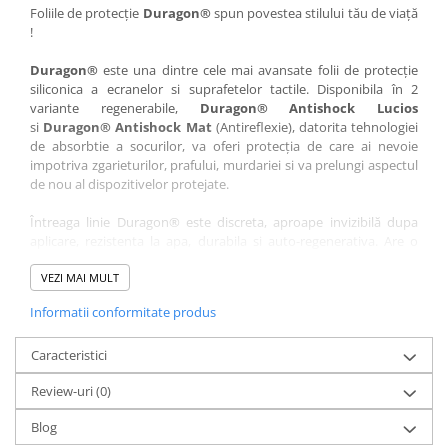
Nokia
Umidigi
Foliile de protecție
Duragon®
spun povestea stilului tău de viață
!
Nothing
verykool
Duragon®
este una dintre cele mai avansate folii de protecție
OnePlus
Vivo
siliconica a ecranelor si suprafetelor tactile. Disponibila în 2
Oppo
Vodafone
variante regenerabile,
Duragon® Antishock Lucios
si
Duragon® Antishock Mat
(Antireflexie), datorita tehnologiei
Orange
Wacom
de absorbtie a socurilor, va oferi protecția de care ai nevoie
Oukitel
Xiaomi
impotriva zgarieturilor, prafului, murdariei si va prelungi aspectul
de nou al dispozitivelor protejate.
Palm
Yezz
Întreaga linie Duragon® este discreta, aproape invizibilă dupa
Panasonic
Zamolxe
aplicare, rezistenta la apa, durabila si auto-regenerativa. Are o
Plum
ZTE
sensibilitate ridicată la atingere, iar luminozitatea afișajului este
complet păstrată.
VEZI MAI MULT
Posh
Informatii conformitate produs
Folia Duragon® vine insotita de un kit complet de instalare ce
Qmobile
conține:
Razer
Caracteristici
1 x folie display
1 x șervețel microfibră
Realme
Review-uri
(0)
1 x mini spray gel
Samsung
1 x mini racletă
Blog
Fiecare folie este tăiată astfel încât să fie compatibilă cu modelul
Sharp