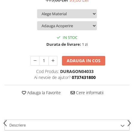
119,00 Lei
99,00 Lei
iQOO
Motorola
Opel
Itel
Nokia
Peugeot
Jolla
OnePlus
Porsche
Kyocera
Oppo
Renault
IN STOC
Lava
Oukitel
Seat
Durata de livrare:
1 zi
Leeco
Plum
Skoda
ADAUGA IN COS
Lenovo
Realme
Ssangyong
Cod Produs:
DURAGON04033
LG
Samsung
Subaru
Ai nevoie de ajutor?
0737431800
Maxwest
Sanko
Suzuki
Meizu
T-Mobile
Tesla
Adauga la Favorite
Cere informatii
Micromax
TCL
Toyota
Microsoft
Tecno
Volkswagen
Motorola
UGEE
Volvo
Descriere
Nio
Ulefone