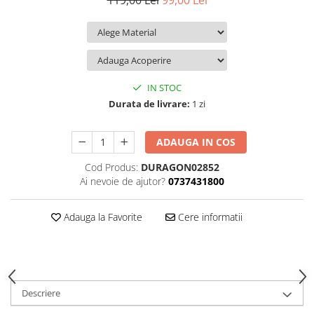
119,00 Lei
99,00 Lei
iQOO
Motorola
Opel
Itel
Nokia
Peugeot
Jolla
OnePlus
Porsche
Kyocera
Oppo
Renault
IN STOC
Lava
Oukitel
Seat
Durata de livrare:
1 zi
Leeco
Plum
Skoda
ADAUGA IN COS
Lenovo
Realme
Ssangyong
Cod Produs:
DURAGON02852
LG
Samsung
Subaru
Ai nevoie de ajutor?
0737431800
Maxwest
Sanko
Suzuki
Meizu
T-Mobile
Tesla
Adauga la Favorite
Cere informatii
Micromax
TCL
Toyota
Microsoft
Tecno
Volkswagen
Motorola
UGEE
Volvo
Descriere
Nio
Ulefone