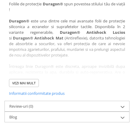
Nokia
Umidigi
Foliile de protecție
Duragon®
spun povestea stilului tău de viață
!
Nothing
verykool
Duragon®
este una dintre cele mai avansate folii de protecție
OnePlus
Vivo
siliconica a ecranelor si suprafetelor tactile. Disponibila în 2
Oppo
Vodafone
variante regenerabile,
Duragon® Antishock Lucios
si
Duragon® Antishock Mat
(Antireflexie), datorita tehnologiei
Orange
Wacom
de absorbtie a socurilor, va oferi protecția de care ai nevoie
Oukitel
Xiaomi
impotriva zgarieturilor, prafului, murdariei si va prelungi aspectul
de nou al dispozitivelor protejate.
Palm
Yezz
Întreaga linie Duragon® este discreta, aproape invizibilă dupa
Panasonic
Zamolxe
aplicare, rezistenta la apa, durabila si auto-regenerativa. Are o
Plum
ZTE
sensibilitate ridicată la atingere, iar luminozitatea afișajului este
complet păstrată.
VEZI MAI MULT
Posh
Informatii conformitate produs
Folia Duragon® vine insotita de un kit complet de instalare ce
Qmobile
conține:
Razer
Review-uri
1 x folie display
(0)
1 x șervețel microfibră
Realme
Blog
1 x mini spray gel
Samsung
1 x mini racletă
Fiecare folie este tăiată astfel încât să fie compatibilă cu modelul
Sharp