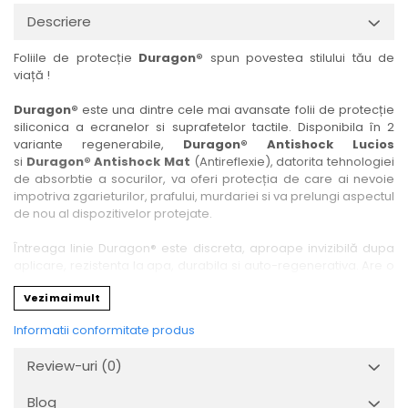
Nokia
Umidigi
Descriere
Nothing
verykool
Foliile de protecție
Duragon®
spun povestea stilului tău de
OnePlus
Vivo
viață !
Oppo
Vodafone
Duragon®
este una dintre cele mai avansate folii de protecție
Orange
Wacom
siliconica a ecranelor si suprafetelor tactile. Disponibila în 2
variante regenerabile,
Duragon® Antishock Lucios
Oukitel
Xiaomi
si
Duragon® Antishock Mat
(Antireflexie), datorita tehnologiei
Palm
Yezz
de absorbtie a socurilor, va oferi protecția de care ai nevoie
impotriva zgarieturilor, prafului, murdariei si va prelungi aspectul
Panasonic
Zamolxe
de nou al dispozitivelor protejate.
Plum
ZTE
Întreaga linie Duragon® este discreta, aproape invizibilă dupa
Posh
aplicare, rezistenta la apa, durabila si auto-regenerativa. Are o
sensibilitate ridicată la atingere, iar luminozitatea afișajului este
Qmobile
Vezi mai mult
complet păstrată.
Razer
Informatii conformitate produs
Folia Duragon® vine insotita de un kit complet de instalare ce
Realme
conține:
Review-uri
(0)
1 x folie display
Samsung
1 x șervețel microfibră
Blog
Sharp
1 x mini spray gel