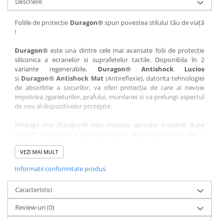
Descriere
Nokia
Umidigi
Nothing
verykool
Foliile de protecție
Duragon®
spun povestea stilului tău de viață
!
OnePlus
Vivo
Oppo
Vodafone
Duragon®
este una dintre cele mai avansate folii de protecție
siliconica a ecranelor si suprafetelor tactile. Disponibila în 2
Orange
Wacom
variante regenerabile,
Duragon® Antishock Lucios
si
Duragon® Antishock Mat
(Antireflexie), datorita tehnologiei
Oukitel
Xiaomi
de absorbtie a socurilor, va oferi protecția de care ai nevoie
Palm
Yezz
impotriva zgarieturilor, prafului, murdariei si va prelungi aspectul
de nou al dispozitivelor protejate.
Panasonic
Zamolxe
Întreaga linie Duragon® este discreta, aproape invizibilă dupa
Plum
ZTE
aplicare, rezistenta la apa, durabila si auto-regenerativa. Are o
Posh
sensibilitate ridicată la atingere, iar luminozitatea afișajului este
complet păstrată.
VEZI MAI MULT
Qmobile
Informatii conformitate produs
Folia Duragon® vine insotita de un kit complet de instalare ce
Razer
conține:
Realme
Caracteristici
1 x folie display
1 x șervețel microfibră
Samsung
Review-uri
(0)
1 x mini spray gel
Sharp
1 x mini racletă