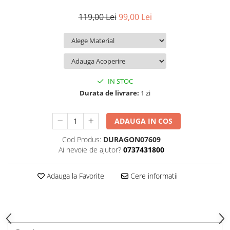
iQOO
Motorola
Opel
119,00 Lei
99,00 Lei
Itel
Nokia
Peugeot
Jolla
OnePlus
Porsche
Kyocera
Oppo
Renault
Lava
Oukitel
Seat
IN STOC
Leeco
Plum
Skoda
Durata de livrare:
1 zi
Lenovo
Realme
Ssangyong
ADAUGA IN COS
LG
Samsung
Subaru
Cod Produs:
DURAGON07609
Maxwest
Sanko
Suzuki
Ai nevoie de ajutor?
0737431800
Meizu
T-Mobile
Tesla
Micromax
TCL
Toyota
Adauga la Favorite
Cere informatii
Microsoft
Tecno
Volkswagen
Motorola
UGEE
Volvo
Nio
Ulefone