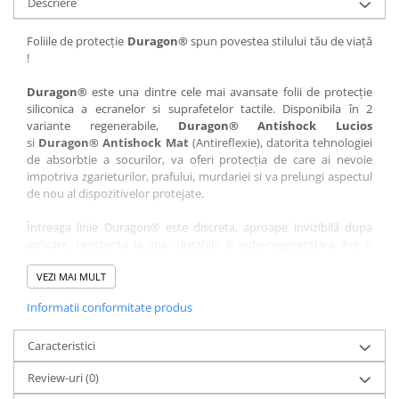
Descriere
Nokia
Umidigi
Nothing
verykool
Foliile de protecție
Duragon®
spun povestea stilului tău de viață
!
OnePlus
Vivo
Oppo
Vodafone
Duragon®
este una dintre cele mai avansate folii de protecție
siliconica a ecranelor si suprafetelor tactile. Disponibila în 2
Orange
Wacom
variante regenerabile,
Duragon® Antishock Lucios
si
Duragon® Antishock Mat
(Antireflexie), datorita tehnologiei
Oukitel
Xiaomi
de absorbtie a socurilor, va oferi protecția de care ai nevoie
Palm
Yezz
impotriva zgarieturilor, prafului, murdariei si va prelungi aspectul
de nou al dispozitivelor protejate.
Panasonic
Zamolxe
Întreaga linie Duragon® este discreta, aproape invizibilă dupa
Plum
ZTE
aplicare, rezistenta la apa, durabila si auto-regenerativa. Are o
Posh
sensibilitate ridicată la atingere, iar luminozitatea afișajului este
complet păstrată.
VEZI MAI MULT
Qmobile
Informatii conformitate produs
Folia Duragon® vine insotita de un kit complet de instalare ce
Razer
conține:
Realme
Caracteristici
1 x folie display
1 x șervețel microfibră
Samsung
Review-uri
(0)
1 x mini spray gel
Sharp
1 x mini racletă