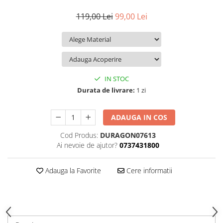
iQOO
Motorola
Opel
119,00 Lei
99,00 Lei
Itel
Nokia
Peugeot
Jolla
OnePlus
Porsche
Kyocera
Oppo
Renault
Lava
Oukitel
Seat
IN STOC
Leeco
Plum
Skoda
Durata de livrare:
1 zi
Lenovo
Realme
Ssangyong
ADAUGA IN COS
LG
Samsung
Subaru
Cod Produs:
DURAGON07613
Maxwest
Sanko
Suzuki
Ai nevoie de ajutor?
0737431800
Meizu
T-Mobile
Tesla
Micromax
TCL
Toyota
Adauga la Favorite
Cere informatii
Microsoft
Tecno
Volkswagen
Motorola
UGEE
Volvo
Nio
Ulefone