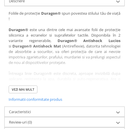
Descriere
Nokia
Umidigi
Nothing
verykool
Foliile de protecție
Duragon®
spun povestea stilului tău de viață
!
OnePlus
Vivo
Oppo
Vodafone
Duragon®
este una dintre cele mai avansate folii de protecție
siliconica a ecranelor si suprafetelor tactile. Disponibila în 2
Orange
Wacom
variante regenerabile,
Duragon® Antishock Lucios
si
Duragon® Antishock Mat
(Antireflexie), datorita tehnologiei
Oukitel
Xiaomi
de absorbtie a socurilor, va oferi protecția de care ai nevoie
Palm
Yezz
impotriva zgarieturilor, prafului, murdariei si va prelungi aspectul
de nou al dispozitivelor protejate.
Panasonic
Zamolxe
Întreaga linie Duragon® este discreta, aproape invizibilă dupa
Plum
ZTE
aplicare, rezistenta la apa, durabila si auto-regenerativa. Are o
Posh
sensibilitate ridicată la atingere, iar luminozitatea afișajului este
complet păstrată.
VEZI MAI MULT
Qmobile
Informatii conformitate produs
Folia Duragon® vine insotita de un kit complet de instalare ce
Razer
conține:
Realme
Caracteristici
1 x folie display
1 x șervețel microfibră
Samsung
Review-uri
(0)
1 x mini spray gel
Sharp
1 x mini racletă