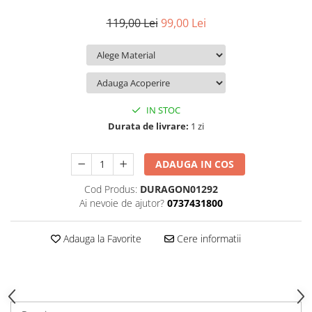
iQOO
Motorola
Opel
119,00 Lei
99,00 Lei
Itel
Nokia
Peugeot
Jolla
OnePlus
Porsche
Kyocera
Oppo
Renault
Lava
Oukitel
Seat
IN STOC
Leeco
Plum
Skoda
Durata de livrare:
1 zi
Lenovo
Realme
Ssangyong
ADAUGA IN COS
LG
Samsung
Subaru
Cod Produs:
DURAGON01292
Maxwest
Sanko
Suzuki
Ai nevoie de ajutor?
0737431800
Meizu
T-Mobile
Tesla
Micromax
TCL
Toyota
Adauga la Favorite
Cere informatii
Microsoft
Tecno
Volkswagen
Motorola
UGEE
Volvo
Nio
Ulefone