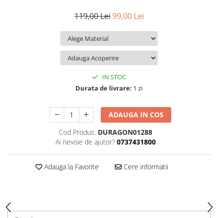
iQOO
Motorola
Opel
119,00 Lei
99,00 Lei
Itel
Nokia
Peugeot
Jolla
OnePlus
Porsche
Kyocera
Oppo
Renault
Lava
Oukitel
Seat
IN STOC
Leeco
Plum
Skoda
Durata de livrare:
1 zi
Lenovo
Realme
Ssangyong
ADAUGA IN COS
LG
Samsung
Subaru
Cod Produs:
DURAGON01288
Maxwest
Sanko
Suzuki
Ai nevoie de ajutor?
0737431800
Meizu
T-Mobile
Tesla
Micromax
TCL
Toyota
Adauga la Favorite
Cere informatii
Microsoft
Tecno
Volkswagen
Motorola
UGEE
Volvo
Nio
Ulefone