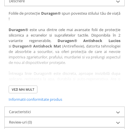
Descriere
Nokia
Umidigi
Nothing
verykool
Foliile de protecție
Duragon®
spun povestea stilului tău de viață
!
OnePlus
Vivo
Oppo
Vodafone
Duragon®
este una dintre cele mai avansate folii de protecție
siliconica a ecranelor si suprafetelor tactile. Disponibila în 2
Orange
Wacom
variante regenerabile,
Duragon® Antishock Lucios
si
Duragon® Antishock Mat
(Antireflexie), datorita tehnologiei
Oukitel
Xiaomi
de absorbtie a socurilor, va oferi protecția de care ai nevoie
Palm
Yezz
impotriva zgarieturilor, prafului, murdariei si va prelungi aspectul
de nou al dispozitivelor protejate.
Panasonic
Zamolxe
Întreaga linie Duragon® este discreta, aproape invizibilă dupa
Plum
ZTE
aplicare, rezistenta la apa, durabila si auto-regenerativa. Are o
Posh
sensibilitate ridicată la atingere, iar luminozitatea afișajului este
complet păstrată.
VEZI MAI MULT
Qmobile
Informatii conformitate produs
Folia Duragon® vine insotita de un kit complet de instalare ce
Razer
conține:
Realme
Caracteristici
1 x folie display
1 x șervețel microfibră
Samsung
Review-uri
(0)
1 x mini spray gel
Sharp
1 x mini racletă