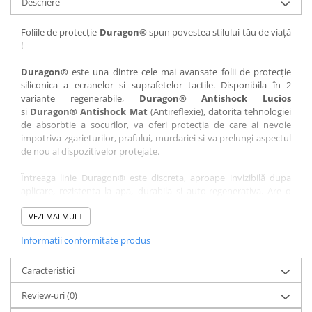
Descriere
Nokia
Umidigi
Nothing
verykool
Foliile de protecție
Duragon®
spun povestea stilului tău de viață
!
OnePlus
Vivo
Oppo
Vodafone
Duragon®
este una dintre cele mai avansate folii de protecție
siliconica a ecranelor si suprafetelor tactile. Disponibila în 2
Orange
Wacom
variante regenerabile,
Duragon® Antishock Lucios
si
Duragon® Antishock Mat
(Antireflexie), datorita tehnologiei
Oukitel
Xiaomi
de absorbtie a socurilor, va oferi protecția de care ai nevoie
Palm
Yezz
impotriva zgarieturilor, prafului, murdariei si va prelungi aspectul
de nou al dispozitivelor protejate.
Panasonic
Zamolxe
Întreaga linie Duragon® este discreta, aproape invizibilă dupa
Plum
ZTE
aplicare, rezistenta la apa, durabila si auto-regenerativa. Are o
Posh
sensibilitate ridicată la atingere, iar luminozitatea afișajului este
complet păstrată.
VEZI MAI MULT
Qmobile
Informatii conformitate produs
Folia Duragon® vine insotita de un kit complet de instalare ce
Razer
conține:
Realme
Caracteristici
1 x folie display
1 x șervețel microfibră
Samsung
Review-uri
(0)
1 x mini spray gel
Sharp
1 x mini racletă