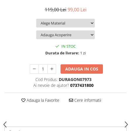
iQOO
Motorola
Opel
119,00 Lei
99,00 Lei
Itel
Nokia
Peugeot
Jolla
OnePlus
Porsche
Kyocera
Oppo
Renault
Lava
Oukitel
Seat
IN STOC
Leeco
Plum
Skoda
Durata de livrare:
1 zi
Lenovo
Realme
Ssangyong
ADAUGA IN COS
LG
Samsung
Subaru
Cod Produs:
DURAGON07973
Maxwest
Sanko
Suzuki
Ai nevoie de ajutor?
0737431800
Meizu
T-Mobile
Tesla
Micromax
TCL
Toyota
Adauga la Favorite
Cere informatii
Microsoft
Tecno
Volkswagen
Motorola
UGEE
Volvo
Nio
Ulefone