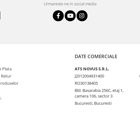
Urmareste-ne in social media
DATE COMERCIALE
 Plata
ATS NOVUS S.R.L.
e Retur
J2012004931400
Produselor
RO30138405
Bld. Basarabia 256C, etaj 1,
camera 106, sector 3
L
Bucuresti, Bucuresti