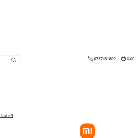
0737431800
0,00
 Note 5