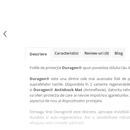
Haier
Huawei
Lexus
Skmei
Honor
HUION
Maserati
Suunto
HP
Icemobile
Mazda
The iHealth
HTC
Infinix
Mercedes-Benz
vivo
Huawei
itel
MG
Xiaomi
Icemobile
Lenovo
Mini Cooper
Caracteristici
Review-uri
(0)
Blog
Descriere
Infinix
LG
Mitsubishi
Intex
Microsoft
Nissan
Foliile de protecție
Duragon®
spun povestea stilului tău d
iQOO
Motorola
Opel
Duragon®
este una dintre cele mai avansate folii de pr
suprafetelor tactile. Disponibila în 2 variante regenerabil
Itel
Nokia
Peugeot
si
Duragon® Antishock Mat
(Antireflexie), datorita teh
Jolla
OnePlus
Porsche
va oferi protecția de care ai nevoie impotriva zgarieturilor,
aspectul de nou al dispozitivelor protejate.
Kyocera
Oppo
Renault
Întreaga linie Duragon® este discreta, aproape invizibilă 
Lava
Oukitel
Seat
durabila si auto-regenerativa. Are o sensibilitate ridica
Leeco
Plum
Skoda
afișajului este complet păstrată.