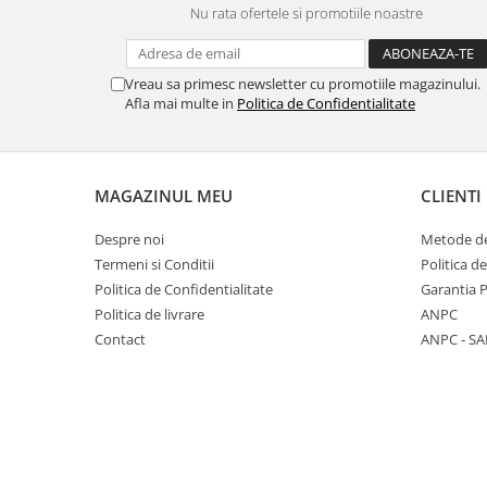
Nu rata ofertele si promotiile noastre
Panasonic
Zamolxe
Plum
ZTE
Vreau sa primesc newsletter cu promotiile magazinului.
Posh
Afla mai multe in
Politica de Confidentialitate
Qmobile
Razer
Realme
MAGAZINUL MEU
CLIENTI
Samsung
Despre noi
Metode de
Sharp
Termeni si Conditii
Politica d
Sonim
Politica de Confidentialitate
Garantia 
Politica de livrare
ANPC
Sony
Contact
ANPC - SA
T-mobile
TCL
Tecno
Ulefone