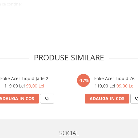
 ce conține:
ă cu modelul menționat în titlul
xperienta anterioara cu produse
PRODUSE SIMILARE
ului te vor ghida pas cu pas catre
tentie sporita in urmatoarele ore
ata, insa dispozitivul va fi complet
Folie Acer Liquid Jade 2
Folie Acer Liquid Z6
-17%
119,00 Lei
99,00 Lei
119,00 Lei
99,00 Lei
elul următor !
ADAUGA IN COS
ADAUGA IN COS
SOCIAL