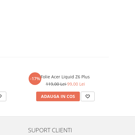
Folie Acer Liquid Z6 Plus
F
-17%
-17%
119,00 Lei
99,00 Lei
ADAUGA IN COS
AD
SUPORT CLIENTI