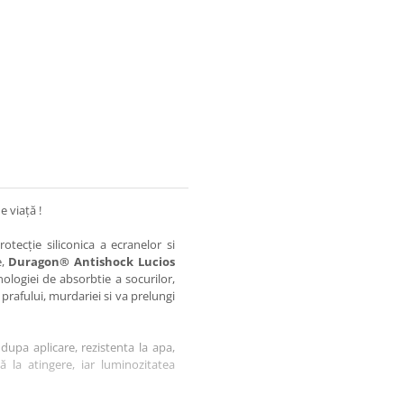
e viață !
otecție siliconica a ecranelor si
e,
Duragon® Antishock Lucios
nologiei de absorbtie a socurilor,
 prafului, murdariei si va prelungi
dupa aplicare, rezistenta la apa,
tă la atingere, iar luminozitatea