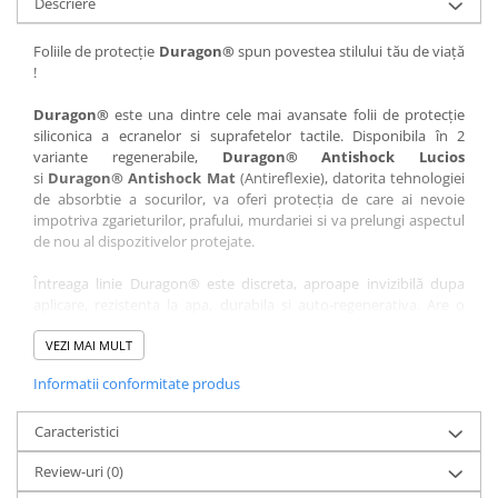
Descriere
Nokia
Umidigi
Nothing
verykool
Foliile de protecție
Duragon®
spun povestea stilului tău de viață
!
OnePlus
Vivo
Oppo
Vodafone
Duragon®
este una dintre cele mai avansate folii de protecție
siliconica a ecranelor si suprafetelor tactile. Disponibila în 2
Orange
Wacom
variante regenerabile,
Duragon® Antishock Lucios
si
Duragon® Antishock Mat
(Antireflexie), datorita tehnologiei
Oukitel
Xiaomi
de absorbtie a socurilor, va oferi protecția de care ai nevoie
Palm
Yezz
impotriva zgarieturilor, prafului, murdariei si va prelungi aspectul
de nou al dispozitivelor protejate.
Panasonic
Zamolxe
Întreaga linie Duragon® este discreta, aproape invizibilă dupa
Plum
ZTE
aplicare, rezistenta la apa, durabila si auto-regenerativa. Are o
Posh
sensibilitate ridicată la atingere, iar luminozitatea afișajului este
complet păstrată.
VEZI MAI MULT
Qmobile
Informatii conformitate produs
Folia Duragon® vine insotita de un kit complet de instalare ce
Razer
conține:
Realme
Caracteristici
1 x folie display
1 x șervețel microfibră
Samsung
Review-uri
(0)
1 x mini spray gel
Sharp
1 x mini racletă