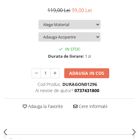
iQOO
Motorola
Opel
119,00 Lei
99,00 Lei
Itel
Nokia
Peugeot
Jolla
OnePlus
Porsche
Kyocera
Oppo
Renault
Lava
Oukitel
Seat
IN STOC
Leeco
Plum
Skoda
Durata de livrare:
1 zi
Lenovo
Realme
Ssangyong
ADAUGA IN COS
LG
Samsung
Subaru
Cod Produs:
DURAGON01296
Maxwest
Sanko
Suzuki
Ai nevoie de ajutor?
0737431800
Meizu
T-Mobile
Tesla
Micromax
TCL
Toyota
Adauga la Favorite
Cere informatii
Microsoft
Tecno
Volkswagen
Motorola
UGEE
Volvo
Nio
Ulefone