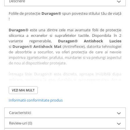
Descriere
Nokia
Umidigi
Nothing
verykool
Foliile de protecție
Duragon®
spun povestea stilului tău de viață
!
OnePlus
Vivo
Oppo
Vodafone
Duragon®
este una dintre cele mai avansate folii de protecție
siliconica a ecranelor si suprafetelor tactile. Disponibila în 2
Orange
Wacom
variante regenerabile,
Duragon® Antishock Lucios
si
Duragon® Antishock Mat
(Antireflexie), datorita tehnologiei
Oukitel
Xiaomi
de absorbtie a socurilor, va oferi protecția de care ai nevoie
Palm
Yezz
impotriva zgarieturilor, prafului, murdariei si va prelungi aspectul
de nou al dispozitivelor protejate.
Panasonic
Zamolxe
Întreaga linie Duragon® este discreta, aproape invizibilă dupa
Plum
ZTE
aplicare, rezistenta la apa, durabila si auto-regenerativa. Are o
Posh
sensibilitate ridicată la atingere, iar luminozitatea afișajului este
complet păstrată.
VEZI MAI MULT
Qmobile
Informatii conformitate produs
Folia Duragon® vine insotita de un kit complet de instalare ce
Razer
conține:
Realme
Caracteristici
1 x folie display
1 x șervețel microfibră
Samsung
Review-uri
(0)
1 x mini spray gel
Sharp
1 x mini racletă