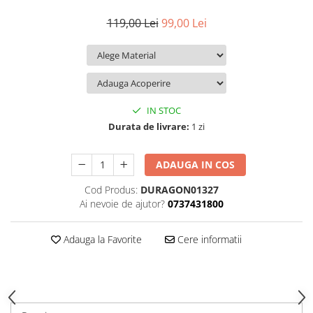
iQOO
Motorola
Opel
119,00 Lei
99,00 Lei
Itel
Nokia
Peugeot
Jolla
OnePlus
Porsche
Kyocera
Oppo
Renault
Lava
Oukitel
Seat
IN STOC
Leeco
Plum
Skoda
Durata de livrare:
1 zi
Lenovo
Realme
Ssangyong
ADAUGA IN COS
LG
Samsung
Subaru
Cod Produs:
DURAGON01327
Maxwest
Sanko
Suzuki
Ai nevoie de ajutor?
0737431800
Meizu
T-Mobile
Tesla
Micromax
TCL
Toyota
Adauga la Favorite
Cere informatii
Microsoft
Tecno
Volkswagen
Motorola
UGEE
Volvo
Nio
Ulefone