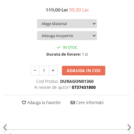
iQOO
Motorola
Opel
119,00 Lei
99,00 Lei
Itel
Nokia
Peugeot
Jolla
OnePlus
Porsche
Kyocera
Oppo
Renault
Lava
Oukitel
Seat
IN STOC
Leeco
Plum
Skoda
Durata de livrare:
1 zi
Lenovo
Realme
Ssangyong
ADAUGA IN COS
LG
Samsung
Subaru
Cod Produs:
DURAGON01360
Maxwest
Sanko
Suzuki
Ai nevoie de ajutor?
0737431800
Meizu
T-Mobile
Tesla
Micromax
TCL
Toyota
Adauga la Favorite
Cere informatii
Microsoft
Tecno
Volkswagen
Motorola
UGEE
Volvo
Nio
Ulefone