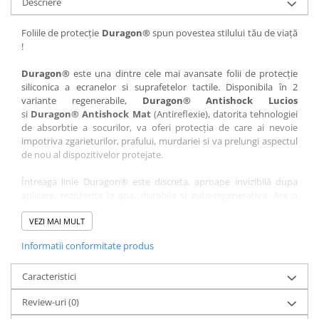
Descriere
Nokia
Umidigi
Nothing
verykool
Foliile de protecție
Duragon®
spun povestea stilului tău de viață
!
OnePlus
Vivo
Oppo
Vodafone
Duragon®
este una dintre cele mai avansate folii de protecție
siliconica a ecranelor si suprafetelor tactile. Disponibila în 2
Orange
Wacom
variante regenerabile,
Duragon® Antishock Lucios
si
Duragon® Antishock Mat
(Antireflexie), datorita tehnologiei
Oukitel
Xiaomi
de absorbtie a socurilor, va oferi protecția de care ai nevoie
Palm
Yezz
impotriva zgarieturilor, prafului, murdariei si va prelungi aspectul
de nou al dispozitivelor protejate.
Panasonic
Zamolxe
Întreaga linie Duragon® este discreta, aproape invizibilă dupa
Plum
ZTE
aplicare, rezistenta la apa, durabila si auto-regenerativa. Are o
Posh
sensibilitate ridicată la atingere, iar luminozitatea afișajului este
complet păstrată.
VEZI MAI MULT
Qmobile
Informatii conformitate produs
Folia Duragon® vine insotita de un kit complet de instalare ce
Razer
conține:
Realme
Caracteristici
1 x folie display
1 x șervețel microfibră
Samsung
Review-uri
(0)
1 x mini spray gel
Sharp
1 x mini racletă