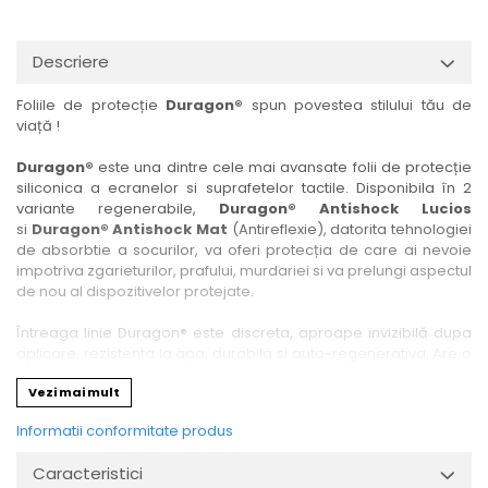
Nokia
Umidigi
Nothing
verykool
Descriere
OnePlus
Vivo
Foliile de protecție
Duragon®
spun povestea stilului tău de
Oppo
Vodafone
viață !
Orange
Wacom
Duragon®
este una dintre cele mai avansate folii de protecție
Oukitel
Xiaomi
siliconica a ecranelor si suprafetelor tactile. Disponibila în 2
variante regenerabile,
Duragon® Antishock Lucios
Palm
Yezz
si
Duragon® Antishock Mat
(Antireflexie), datorita tehnologiei
Panasonic
Zamolxe
de absorbtie a socurilor, va oferi protecția de care ai nevoie
impotriva zgarieturilor, prafului, murdariei si va prelungi aspectul
Plum
ZTE
de nou al dispozitivelor protejate.
Posh
Întreaga linie Duragon® este discreta, aproape invizibilă dupa
Qmobile
aplicare, rezistenta la apa, durabila si auto-regenerativa. Are o
sensibilitate ridicată la atingere, iar luminozitatea afișajului este
Razer
Vezi mai mult
complet păstrată.
Realme
Informatii conformitate produs
Folia Duragon® vine insotita de un kit complet de instalare ce
Samsung
conține:
Caracteristici
1 x folie display
Sharp