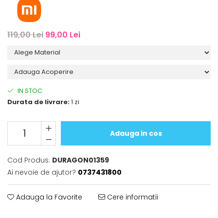
iQOO
Motorola
Opel
Itel
Nokia
Peugeot
119,00 Lei
99,00 Lei
Jolla
OnePlus
Porsche
Kyocera
Oppo
Renault
Lava
Oukitel
Seat
Leeco
Plum
Skoda
IN STOC
Lenovo
Realme
Ssangyong
Durata de livrare:
1 zi
LG
Samsung
Subaru
Maxwest
Sanko
Suzuki
Adauga in cos
Meizu
T-Mobile
Tesla
Cod Produs:
DURAGON01359
Micromax
TCL
Toyota
Ai nevoie de ajutor?
0737431800
Microsoft
Tecno
Volkswagen
Motorola
UGEE
Volvo
Adauga la Favorite
Cere informatii
Nio
Ulefone